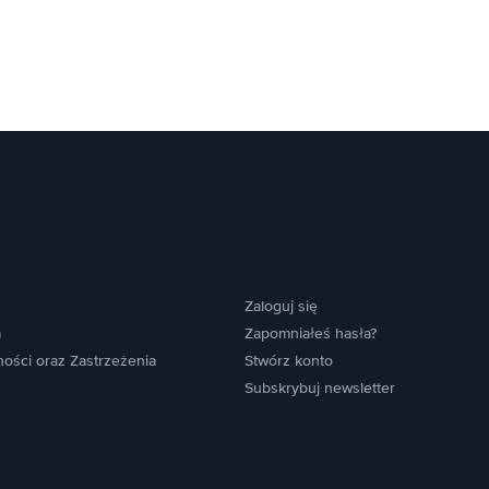
Zaloguj się
a
Zapomniałeś hasła?
ności oraz Zastrzeżenia
Stwórz konto
Subskrybuj newsletter