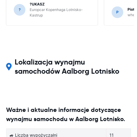
?UKASZ
Piot
?
Europcar Kopenhaga Lotnisko-
P
whee
Kastrup
Lokalizacja wynajmu
samochodów Aalborg Lotnisko
Ważne i aktualne informacje dotyczące
wynajmu samochodu w Aalborg Lotnisko.
🚙 Liczba wypożyczalni
11