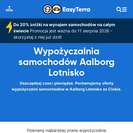
Do 20% zniżki na wynajem samochodów na całym
świecie
Promocja jest ważna do 11 sierpnia 2026 -
skorzystaj z niej już dziś!
Wypożyczalnia
samochodów Aalborg
Lotnisko
Oszczędzaj czas i pieniądze. Porównujemy oferty
wypożyczalni samochodów w Aalborg Lotnisko za Ciebie.
Polecamy najbardziej znane wypożyczalnie