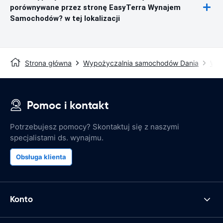
porównywane przez stronę EasyTerra Wynajem
Samochodów? w tej lokalizacji
Strona główna
Wypożyczalnia samochodów Dania
Wyp
Pomoc i kontakt
Potrzebujesz pomocy? Skontaktuj się z naszymi
specjalistami ds. wynajmu.
Obsługa klienta
Konto