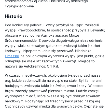
śródziemnomorskiej kuchni i kieliszku wyśmienitego
cypryjskiego wina.
Historia
Pod koniec ery paleolitu, łowcy przybyli na Cypr i zasiedlili
wyspę. Prawdopodobnie, ta społeczność przybyła z Lewantu;
obszaru w zachodniej Azji, okalającego Morze
Śródziemnomorskie. Z powodu długotrwałego niezaludnienia
wyspy, wielu karłowatym gatunkom zwierząt takim jak słoń
karłowaty i hipopotam udało się przetrwać. Niedaleko
Limassol
, na południowym wybrzeżu wyspy, jest punkt, gdzie
odnajduje się wiele szczątków tych zwierząt. Miejsce to
nazywa się Aetokremnos: Orli Klif.
W czasach neolitycznych, około osiem tysięcy przed naszą
erą, ludzie zadomowili się na wyspie na stałe. Byli farmerami
hodującymi zwierzęta takie jak świnie, owce i kozy. W epoce
brązu zaczęły powstawać pierwsze miasta. Ludzie zaczęli
wydobywać miedź, która okazała się być dobrym towarem
handlowym. Poczynając od trzech tysięcy przed naszą erą
Cypryjczycy używali miedzi dla własnych celów. Cypr stał się