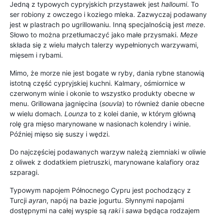
Jedną z typowych cypryjskich przystawek jest
halloumi
. To
ser robiony z owczego i koziego mleka. Zazwyczaj podawany
jest w plastrach po ugrillowaniu. Inną specjalnością jest
meze
.
Słowo to można przetłumaczyć jako małe przysmaki.
Meze
składa się z wielu małych talerzy wypełnionych warzywami,
mięsem i rybami.
Mimo, że morze nie jest bogate w ryby, dania rybne stanowią
istotną część cypryjskiej kuchni. Kalmary, ośmiornice w
czerwonym winie i okonie to wszystko produkty obecne w
menu. Grillowana jagnięcina (
souvla
) to również danie obecne
w wielu domach.
Lounza
to z kolei danie, w którym główną
rolę gra mięso marynowane w nasionach kolendry i winie.
Później mięso się suszy i wędzi.
Do najczęściej podawanych warzyw należą ziemniaki w oliwie
z oliwek z dodatkiem pietruszki, marynowane kalafiory oraz
szparagi.
Typowym napojem Północnego Cypru jest pochodzący z
Turcji
ayran
, napój na bazie jogurtu. Słynnymi napojami
dostępnymi na całej wyspie są
raki
i
sawa
będąca rodzajem