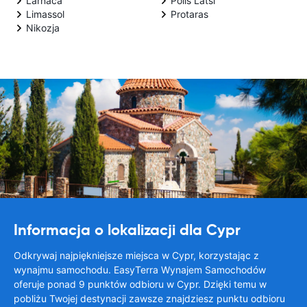
Larnaca
Polis Latsi
Limassol
Protaras
Nikozja
Informacja o lokalizacji dla Cypr
Odkrywaj najpiękniejsze miejsca w Cypr, korzystając z
wynajmu samochodu. EasyTerra Wynajem Samochodów
oferuje ponad 9 punktów odbioru w Cypr. Dzięki temu w
pobliżu Twojej destynacji zawsze znajdziesz punktu odbioru