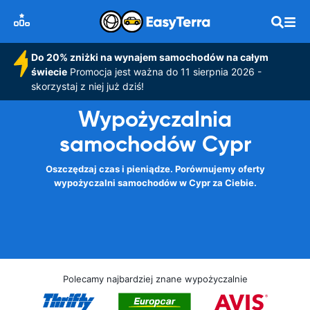
Do 20% zniżki na wynajem samochodów na całym
świecie
Promocja jest ważna do 11 sierpnia 2026 -
skorzystaj z niej już dziś!
Wypożyczalnia
samochodów Cypr
Oszczędzaj czas i pieniądze. Porównujemy oferty
wypożyczalni samochodów w Cypr za Ciebie.
Polecamy najbardziej znane wypożyczalnie