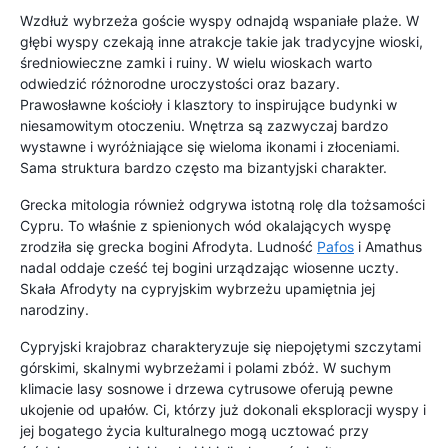
Wzdłuż wybrzeża goście wyspy odnajdą wspaniałe plaże. W
głębi wyspy czekają inne atrakcje takie jak tradycyjne wioski,
średniowieczne zamki i ruiny. W wielu wioskach warto
odwiedzić różnorodne uroczystości oraz bazary.
Prawosławne kościoły i klasztory to inspirujące budynki w
niesamowitym otoczeniu. Wnętrza są zazwyczaj bardzo
wystawne i wyróżniające się wieloma ikonami i złoceniami.
Sama struktura bardzo często ma bizantyjski charakter.
Grecka mitologia również odgrywa istotną rolę dla tożsamości
Cypru. To właśnie z spienionych wód okalających wyspę
zrodziła się grecka bogini Afrodyta. Ludność
Pafos
i Amathus
nadal oddaje cześć tej bogini urządzając wiosenne uczty.
Skała Afrodyty na cypryjskim wybrzeżu upamiętnia jej
narodziny.
Cypryjski krajobraz charakteryzuje się niepojętymi szczytami
górskimi, skalnymi wybrzeżami i polami zbóż. W suchym
klimacie lasy sosnowe i drzewa cytrusowe oferują pewne
ukojenie od upałów. Ci, którzy już dokonali eksploracji wyspy i
jej bogatego życia kulturalnego mogą ucztować przy