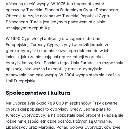
północną część wyspy. W 1975 ten fragment został
ogłoszony Tureckim Stanem Federalnym Cypru Północnego.
Obecnie ta część nosi nazwę Tureckiej Republiki Cypru
Północnego. Turcja jest jedynym państwem oficjalnie
uznającym tę republikę.
W 1990 Cypr złożył aplikację o wstąpienie do Unii
Europejskiej. Tureccy Cypryjczycy twierdzili jednak, że
grecko-cypryjski rząd nie złożył tego dokumentu w ich
imieniu, jako że nie mają oni reprezentacji w grecko-
cypryjskim rządzie. Pomimo tego, Unia Europejska rozpoznała
aplikację jako ważną i akceptuję grecko-cypryjskie
panowanie nad całą wyspą. W 2004 wyspa stała się częścią
Unii Europejskiej.
Społeczeństwo i kultura
Na Cyprze żyje około 789 000 mieszkańców. Trzy czwarte
cypryjskiej populacji to cypryjscy Grecy. Jedna piąta to
tureccy Cypryjczycy, a na pozostałe pięć procent składają się
różne mniejszości etniczne pośród, których są Ormianie,
Libańczycy oraz Maronici. Ponad połowa Cypryjczyków żyje