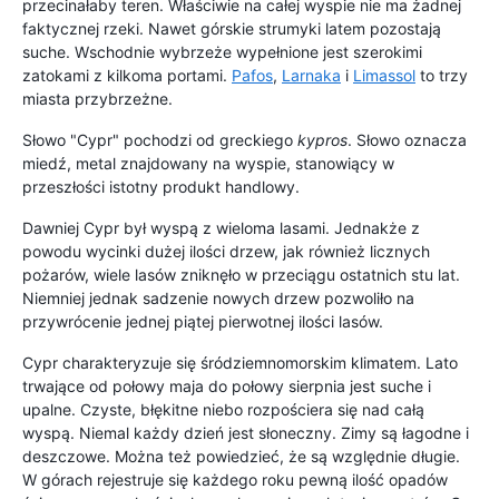
przecinałaby teren. Właściwie na całej wyspie nie ma żadnej
faktycznej rzeki. Nawet górskie strumyki latem pozostają
suche. Wschodnie wybrzeże wypełnione jest szerokimi
zatokami z kilkoma portami.
Pafos
,
Larnaka
i
Limassol
to trzy
miasta przybrzeżne.
Słowo "Cypr" pochodzi od greckiego
kypros
. Słowo oznacza
miedź, metal znajdowany na wyspie, stanowiący w
przeszłości istotny produkt handlowy.
Dawniej Cypr był wyspą z wieloma lasami. Jednakże z
powodu wycinki dużej ilości drzew, jak również licznych
pożarów, wiele lasów zniknęło w przeciągu ostatnich stu lat.
Niemniej jednak sadzenie nowych drzew pozwoliło na
przywrócenie jednej piątej pierwotnej ilości lasów.
Cypr charakteryzuje się śródziemnomorskim klimatem. Lato
trwające od połowy maja do połowy sierpnia jest suche i
upalne. Czyste, błękitne niebo rozpościera się nad całą
wyspą. Niemal każdy dzień jest słoneczny. Zimy są łagodne i
deszczowe. Można też powiedzieć, że są względnie długie.
W górach rejestruje się każdego roku pewną ilość opadów