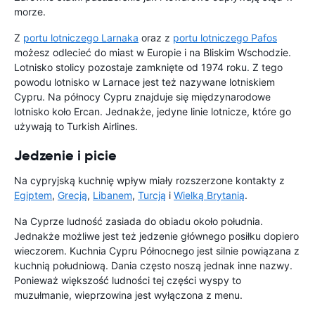
morze.
Z
portu lotniczego Larnaka
oraz z
portu lotniczego Pafos
możesz odlecieć do miast w Europie i na Bliskim Wschodzie.
Lotnisko stolicy pozostaje zamknięte od 1974 roku. Z tego
powodu lotnisko w Larnace jest też nazywane lotniskiem
Cypru. Na północy Cypru znajduje się międzynarodowe
lotnisko koło Ercan. Jednakże, jedyne linie lotnicze, które go
używają to Turkish Airlines.
Jedzenie i picie
Na cypryjską kuchnię wpływ miały rozszerzone kontakty z
Egiptem
,
Grecją
,
Libanem
,
Turcją
i
Wielką Brytanią
.
Na Cyprze ludność zasiada do obiadu około południa.
Jednakże możliwe jest też jedzenie głównego posiłku dopiero
wieczorem. Kuchnia Cypru Północnego jest silnie powiązana z
kuchnią południową. Dania często noszą jednak inne nazwy.
Ponieważ większość ludności tej części wyspy to
muzułmanie, wieprzowina jest wyłączona z menu.