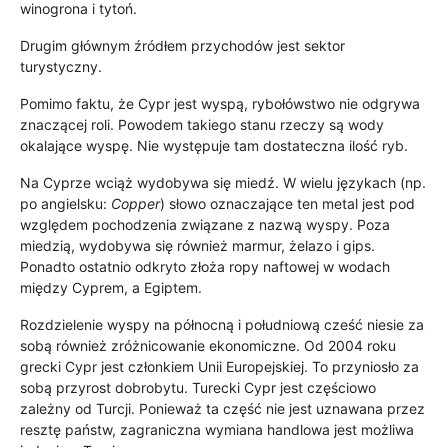
winogrona i tytoń.
Drugim głównym źródłem przychodów jest sektor
turystyczny.
Pomimo faktu, że Cypr jest wyspą, rybołówstwo nie odgrywa
znaczącej roli. Powodem takiego stanu rzeczy są wody
okalające wyspę. Nie występuje tam dostateczna ilość ryb.
Na Cyprze wciąż wydobywa się miedź. W wielu językach (np.
po angielsku:
Copper
) słowo oznaczające ten metal jest pod
względem pochodzenia związane z nazwą wyspy. Poza
miedzią, wydobywa się również marmur, żelazo i gips.
Ponadto ostatnio odkryto złoża ropy naftowej w wodach
między Cyprem, a Egiptem.
Rozdzielenie wyspy na północną i południową cześć niesie za
sobą również zróżnicowanie ekonomiczne. Od 2004 roku
grecki Cypr jest członkiem Unii Europejskiej. To przyniosło za
sobą przyrost dobrobytu. Turecki Cypr jest częściowo
zależny od Turcji. Ponieważ ta część nie jest uznawana przez
resztę państw, zagraniczna wymiana handlowa jest możliwa