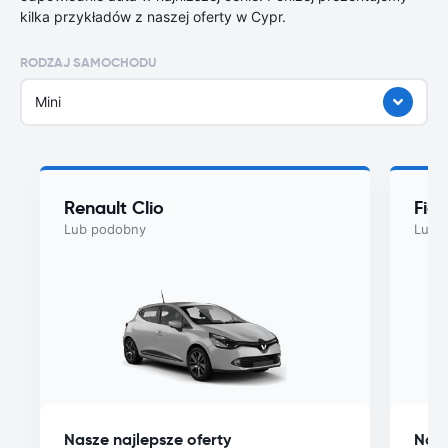
kilka przykładów z naszej oferty w Cypr.
RODZAJ SAMOCHODU
Mini
Renault Clio
Fiat
Lub podobny
Lub 
Nasze najlepsze oferty
Nasz