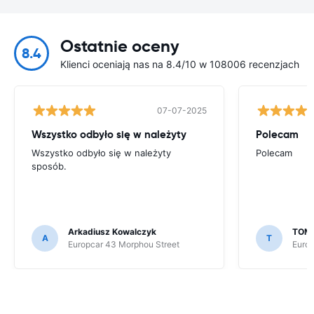
Ostatnie oceny
8.4
Klienci oceniają nas na 8.4/10 w 108006 recenzjach
07-07-2025
Wszystko odbyło się w należyty
Polecam
Wszystko odbyło się w należyty
Polecam
sposób.
Arkadiusz Kowalczyk
TOMA
A
T
Europcar 43 Morphou Street
Europ