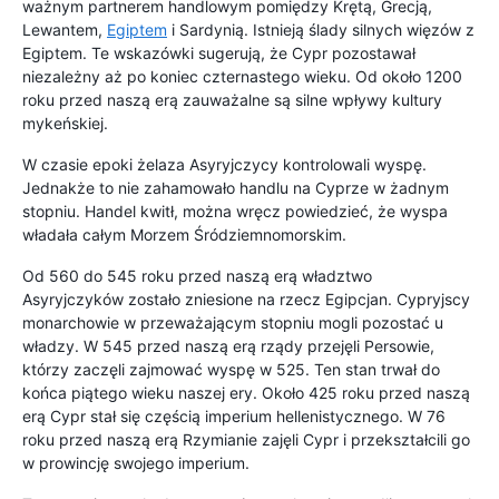
ważnym partnerem handlowym pomiędzy Krętą, Grecją,
Lewantem,
Egiptem
i Sardynią. Istnieją ślady silnych więzów z
Egiptem. Te wskazówki sugerują, że Cypr pozostawał
niezależny aż po koniec czternastego wieku. Od około 1200
roku przed naszą erą zauważalne są silne wpływy kultury
mykeńskiej.
W czasie epoki żelaza Asyryjczycy kontrolowali wyspę.
Jednakże to nie zahamowało handlu na Cyprze w żadnym
stopniu. Handel kwitł, można wręcz powiedzieć, że wyspa
władała całym Morzem Śródziemnomorskim.
Od 560 do 545 roku przed naszą erą władztwo
Asyryjczyków zostało zniesione na rzecz Egipcjan. Cypryjscy
monarchowie w przeważającym stopniu mogli pozostać u
władzy. W 545 przed naszą erą rządy przejęli Persowie,
którzy zaczęli zajmować wyspę w 525. Ten stan trwał do
końca piątego wieku naszej ery. Około 425 roku przed naszą
erą Cypr stał się częścią imperium hellenistycznego. W 76
roku przed naszą erą Rzymianie zajęli Cypr i przekształcili go
w prowincję swojego imperium.