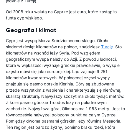
jedynie z Turcją.
Od 2008 roku walutą na Cyprze jest euro, które zastąpiło
funta cypryjskiego.
Geografia i klimat
Cypr jest wyspą Morza Śródziemnomorskiego. Około
siedemdziesiąt kilometrów na północ, znajdziesz
Turcję
. Sto
kilometrów na wschód leży Syria. Pod względem
geograficznym wyspa należy do Azji. Z powodu ludności,
która w większości wyznaje greckie prawosławie, o wyspie
często mówi się jako europejskiej. Ląd zajmuje 9 251
kilometrów kwadratowych. W północnej części wyspy
znajduje się pasmo górskie Kierinia. Góry są zbudowane
przede wszystkim z wapienia i charakteryzują się nierówną,
skalistą strukturą. Najwyższy szczyt ma około tysiąc metrów.
Z kolei pasmo górskie Troodos leży na południowym
zachodzie. Najwyższa góra, Olimbos ma 1 953 metry. Jest to
równocześnie najwyżej położony punkt na całym Cyprze.
Pomiędzy dwoma pasmami górskimi leży równina Mesaoria.
Ten region jest bardzo żyzny, pomimo braku rzeki, która