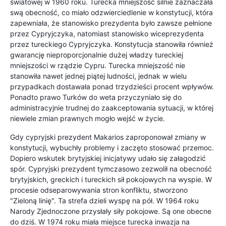
światowej w 1960 roku. Turecka mniejszość silnie zaznaczała
swą obecność, co miało odzwierciedlenie w konstytucji, która
zapewniała, że stanowisko prezydenta było zawsze pełnione
przez Cypryjczyka, natomiast stanowisko wiceprezydenta
przez tureckiego Cypryjczyka. Konstytucja stanowiła również
gwarancję nieproporcjonalnie dużej władzy tureckiej
mniejszości w rządzie Cypru. Turecka mniejszość nie
stanowiła nawet jednej piątej ludności, jednak w wielu
przypadkach dostawała ponad trzydzieści procent wpływów.
Ponadto prawo Turków do weta przyczyniało się do
administracyjnie trudnej do zaakceptowania sytuacji, w której
niewiele zmian prawnych mogło wejść w życie.
Gdy cypryjski prezydent Makarios zaproponował zmiany w
konstytucji, wybuchły problemy i zaczęto stosować przemoc.
Dopiero wskutek brytyjskiej inicjatywy udało się załagodzić
spór. Cypryjski prezydent tymczasowo zezwolił na obecność
brytyjskich, greckich i tureckich sił pokojowych na wyspie. W
procesie odseparowywania stron konfliktu, stworzono
"Zieloną linię". Ta strefa dzieli wyspę na pół. W 1964 roku
Narody Zjednoczone przysłały siły pokojowe. Są one obecne
do dziś. W 1974 roku miała miejsce turecka inwazja na