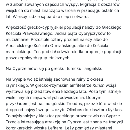
w zurbanizowanych częściach wyspy. Migracja z obszarów
wiejskich do miast znacząco wzrosła w przeciągu ostatnich
lat. Wiejscy ludzie są bardzo ciepli i otwarci.
Większość grecko-cypryjskiej populacji należy do Greckiego
Kościoła Prawosławnego. Jedna piąta Cypryjczyków to
muzułmanie. Pozostałe cztery procent należy albo do
Apostolskiego Kościoła Ormiańskiego albo do Kościoła
maronickiego. Ten podział odzwierciedla proporcje populacji
poszczególnych grup etnicznych.
Na Cyprze mówi się po grecku, turecku i angielsku.
Na wyspie wciąż istnieją zachowane ruiny z okresu
rzymskiego. W grecko-rzymskim amfiteatrze
Kurion
wciąż
wystawia się przedstawienia każdego lata. Poza tym istnieje
wiele innych miejsc wartych odwiedzenia. Dobrym
przykładem jest pasmo górskie Troodos, przez które wiedzie
droga od najwyższego szczytu Olimbos do klasztoru Kykkos.
To najsłynniejszy klasztor greckiego prawosławia na Cyprze.
Trzecią interesującą atrakcją na Cyprze jest znana ze tradycji
koronkarskich wioska Lefkara. Leży pomiędzy miastami