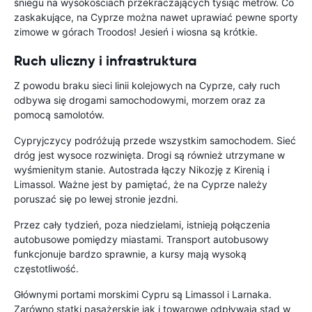
śniegu na wysokościach przekraczających tysiąc metrów. Co
zaskakujące, na Cyprze można nawet uprawiać pewne sporty
zimowe w górach Troodos! Jesień i wiosna są krótkie.
Ruch uliczny i infrastruktura
Z powodu braku sieci linii kolejowych na Cyprze, cały ruch
odbywa się drogami samochodowymi, morzem oraz za
pomocą samolotów.
Cypryjczycy podróżują przede wszystkim samochodem. Sieć
dróg jest wysoce rozwinięta. Drogi są również utrzymane w
wyśmienitym stanie. Autostrada łączy Nikozję z Kirenią i
Limassol. Ważne jest by pamiętać, że na Cyprze należy
poruszać się po lewej stronie jezdni.
Przez cały tydzień, poza niedzielami, istnieją połączenia
autobusowe pomiędzy miastami. Transport autobusowy
funkcjonuje bardzo sprawnie, a kursy mają wysoką
częstotliwość.
Głównymi portami morskimi Cypru są Limassol i Larnaka.
Zarówno statki pasażerskie jak i towarowe odpływają stąd w