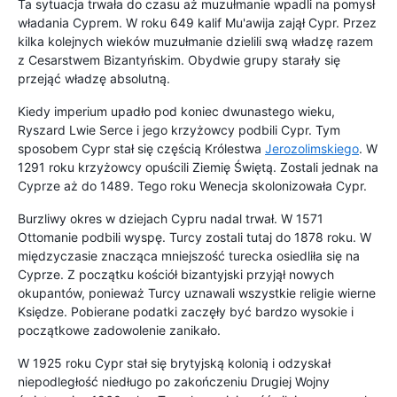
Ta sytuacja trwała do czasu aż muzułmanie wpadli na pomysł
władania Cyprem. W roku 649 kalif Mu'awija zajął Cypr. Przez
kilka kolejnych wieków muzułmanie dzielili swą władzę razem
z Cesarstwem Bizantyńskim. Obydwie grupy starały się
przejąć władzę absolutną.
Kiedy imperium upadło pod koniec dwunastego wieku,
Ryszard Lwie Serce i jego krzyżowcy podbili Cypr. Tym
sposobem Cypr stał się częścią Królestwa
Jerozolimskiego
. W
1291 roku krzyżowcy opuścili Ziemię Świętą. Zostali jednak na
Cyprze aż do 1489. Tego roku Wenecja skolonizowała Cypr.
Burzliwy okres w dziejach Cypru nadal trwał. W 1571
Ottomanie podbili wyspę. Turcy zostali tutaj do 1878 roku. W
międzyczasie znacząca mniejszość turecka osiedliła się na
Cyprze. Z początku kościół bizantyjski przyjął nowych
okupantów, ponieważ Turcy uznawali wszystkie religie wierne
Księdze. Pobierane podatki zaczęły być bardzo wysokie i
początkowe zadowolenie zanikało.
W 1925 roku Cypr stał się brytyjską kolonią i odzyskał
niepodległość niedługo po zakończeniu Drugiej Wojny