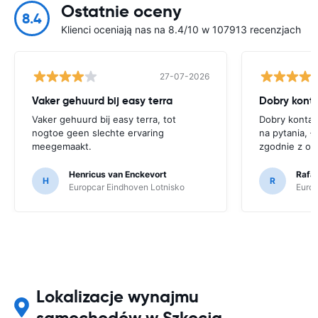
Ostatnie oceny
8.4
Klienci oceniają nas na 8.4/10 w 107913 recenzjach
27-07-2026
Vaker gehuurd bij easy terra
Vaker gehuurd bij easy terra, tot
Dobry kontak
nogtoe geen slechte ervaring
na pytania, ł
meegemaakt.
zgodnie z op
Henricus van Enckevort
Rafal
H
R
Europcar Eindhoven Lotnisko
Europ
Lokalizacje wynajmu
samochodów w Szkocja