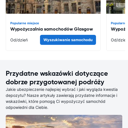
Popularne miejsce
Popularne 
Wypożyczalnia samochodów Glasgow
Wypoży
Od
/dzień
Wyszukiwanie samochodu
Od
/dzie
Przydatne wskazówki dotyczące
dobrze przygotowanej podróży
Jakie ubezpieczenie najlepiej wybrać i jaki wygląda kwestia
depozytu? Nasze artykuły zawierają przydatne informacje i
wskazówki, które pomogą Ci wypożyczyć samochód
odpowiedni dla Ciebie.