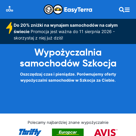
Do 20% zniżki na wynajem samochodów na całym
świecie
Promocja jest ważna do 11 sierpnia 2026 -
skorzystaj z niej już dziś!
Wypożyczalnia
samochodów Szkocja
Oszczędzaj czas i pieniądze. Porównujemy oferty
wypożyczalni samochodów w Szkocja za Ciebie.
Polecamy najbardziej znane wypożyczalnie