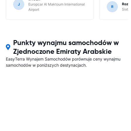
Rozy
J
Europcar Al Maktoum International
R
Sixt 
Airport
Punkty wynajmu samochodów w
Zjednoczone Emiraty Arabskie
EasyTerra Wynajem Samochodów porównuje ceny wynajmu
samochodów w poniższych destynacjach.