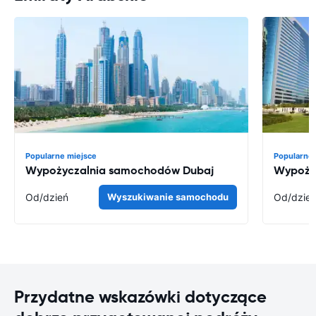
Popularne miejsce
Popularne 
Wypożyczalnia samochodów Dubaj
Wypoży
Od
/dzień
Wyszukiwanie samochodu
Od
/dzie
Przydatne wskazówki dotyczące