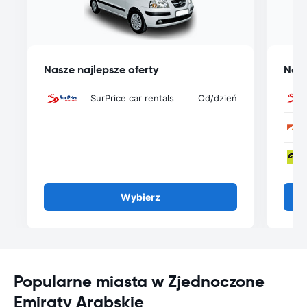
Nasze najlepsze oferty
Nasz
SurPrice car rentals
Od
/dzień
Wybierz
Popularne miasta w Zjednoczone
Emiraty Arabskie