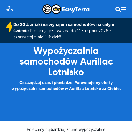
Do 20% zniżki na wynajem samochodów na całym
świecie
Promocja jest ważna do 11 sierpnia 2026 -
skorzystaj z niej już dziś!
Wypożyczalnia
samochodów Aurillac
Lotnisko
Oszczędzaj czas i pieniądze. Porównujemy oferty
wypożyczalni samochodów w Aurillac Lotnisko za Ciebie.
Polecamy najbardziej znane wypożyczalnie