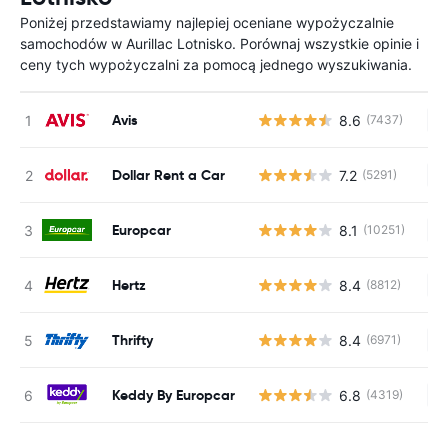
Poniżej przedstawiamy najlepiej oceniane wypożyczalnie
samochodów w Aurillac Lotnisko. Porównaj wszystkie opinie i
ceny tych wypożyczalni za pomocą jednego wyszukiwania.
Avis
8.6
(7437)
Br
Dollar Rent a Car
7.2
(5291)
Br
Europcar
8.1
(10251)
Br
Hertz
8.4
(8812)
Br
Thrifty
8.4
(6971)
Br
Keddy By Europcar
6.8
(4319)
Br