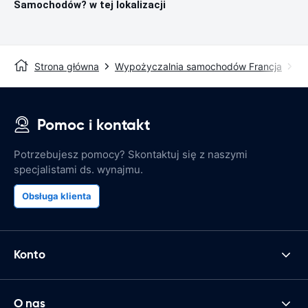
Samochodów? w tej lokalizacji
Strona główna
Wypożyczalnia samochodów Francja
Wy
Pomoc i kontakt
Potrzebujesz pomocy? Skontaktuj się z naszymi
specjalistami ds. wynajmu.
Obsługa klienta
Konto
O nas