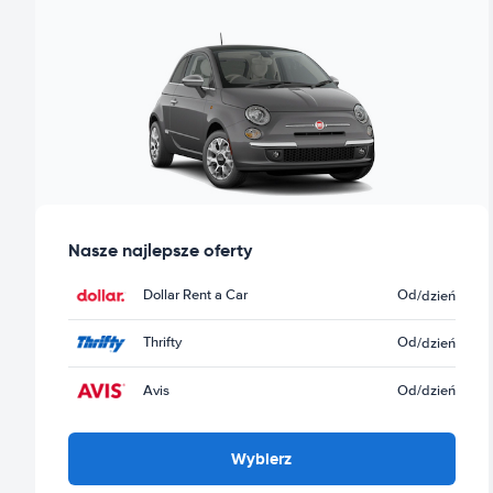
Nasze najlepsze oferty
Dollar Rent a Car
Od
/dzień
Thrifty
Od
/dzień
Avis
Od
/dzień
Wybierz