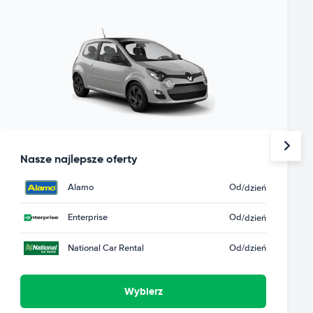
Nasze najlepsze oferty
Alamo
Od
/dzień
Enterprise
Od
/dzień
National Car Rental
Od
/dzień
Wybierz