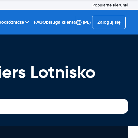
Popularne kierunki
 podróżnicze
FAQ
Obsługa klienta
(PL)
Zaloguj się
rs Lotnisko