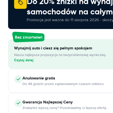
Do 20% zniżki na wyna
samochodów na całym 
Promocja jest ważna do 11 sierpnia 2026 - skorzys
Bez zmartwień
Wynajmij auto i ciesz się pełnym spokojem
Nasza najlepsza propozycja na bezproblemową wycieczkę.
Czytaj dalej
Anulowanie
gratis
Do 48 godzin przed zaplanowanym czasem odbioru
Gwarancja Najlepszej Ceny
Znalazłeś lepszą cenę? Przedstawimy ci lepszą ofertę.