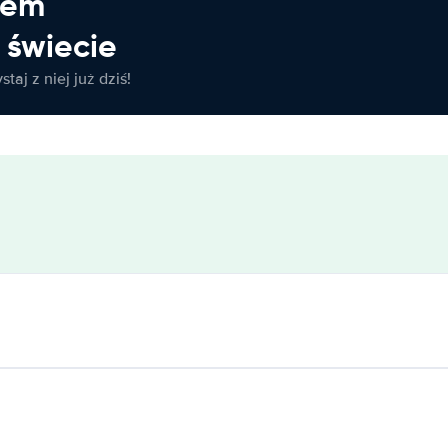
jem
świecie
taj z niej już dziś!