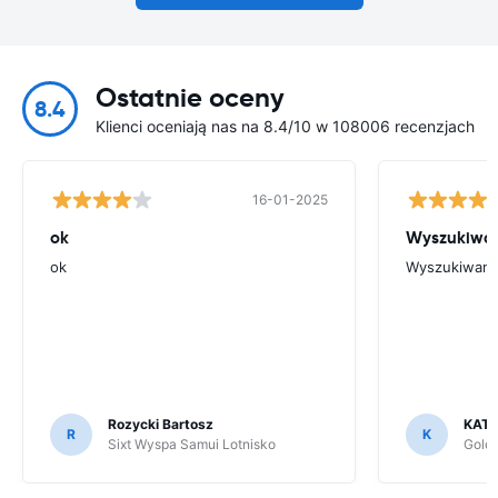
Ostatnie oceny
8.4
Klienci oceniają nas na 8.4/10 w 108006 recenzjach
16-01-2025
ok
Wyszukiwani
ok
Wyszukiwanie
Rozycki Bartosz
KAT
R
K
Sixt Wyspa Samui Lotnisko
Goldc