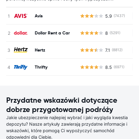
Avis
5.9
(7437)
Br
Dollar Rent a Car
8
(5291)
Br
Hertz
7.1
(8812)
Br
Thrifty
8.5
(6971)
Br
Przydatne wskazówki dotyczące
dobrze przygotowanej podróży
Jakie ubezpieczenie najlepiej wybrać i jaki wygląda kwestia
depozytu? Nasze artykuły zawierają przydatne informacje i
wskazówki, które pomogą Ci wypożyczyć samochód
odpowiedni dla Ciebie.