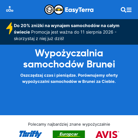
Do 20% zniżki na wynajem samochodów na całym
świecie
Promocja jest ważna do 11 sierpnia 2026 -
skorzystaj z niej już dziś!
Wypożyczalnia
samochodów Brunei
Oszczędzaj czas i pieniądze. Porównujemy oferty
wypożyczalni samochodów w Brunei za Ciebie.
Polecamy najbardziej znane wypożyczalnie