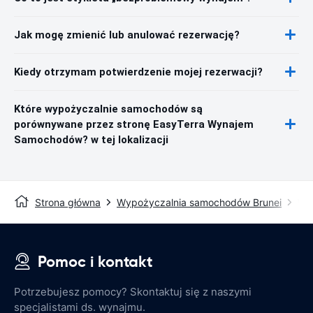
Jak mogę zmienić lub anulować rezerwację?
Kiedy otrzymam potwierdzenie mojej rezerwacji?
Które wypożyczalnie samochodów są
porównywane przez stronę EasyTerra Wynajem
Samochodów? w tej lokalizacji
Strona główna
Wypożyczalnia samochodów Brunei
Wy
Pomoc i kontakt
Potrzebujesz pomocy? Skontaktuj się z naszymi
specjalistami ds. wynajmu.