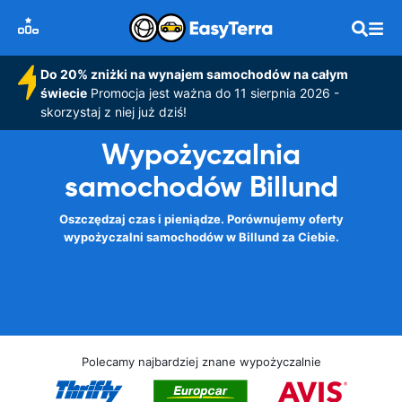
Do 20% zniżki na wynajem samochodów na całym
świecie
Promocja jest ważna do 11 sierpnia 2026 -
skorzystaj z niej już dziś!
Wypożyczalnia
samochodów Billund
Oszczędzaj czas i pieniądze. Porównujemy oferty
wypożyczalni samochodów w Billund za Ciebie.
Polecamy najbardziej znane wypożyczalnie