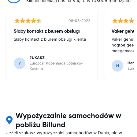
Klienci oceniają nas na 8.4/10 w 108006 recenzjach
08-08-2022
Słaby kontakt z biurem obsługi
Vaker gehuu
Słaby kontakt z biurem obsługi klienta
Vaker gehuurd
nogtoe geen 
meegemaakt
?UKASZ
Henr
?
Europcar Kopenhaga Lotnisko-
H
Europ
Kastrup
Wypożyczalnie samochodów w
pobliżu Billund
Jeżeli szukasz wypożyczalni samochodów w Dania, ale w