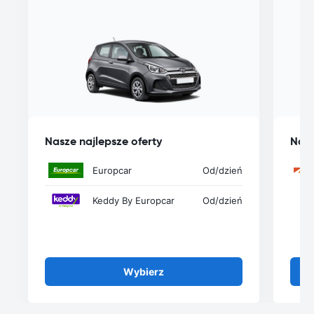
Nasze najlepsze oferty
Nasz
Europcar
Od
/dzień
Keddy By Europcar
Od
/dzień
Wybierz