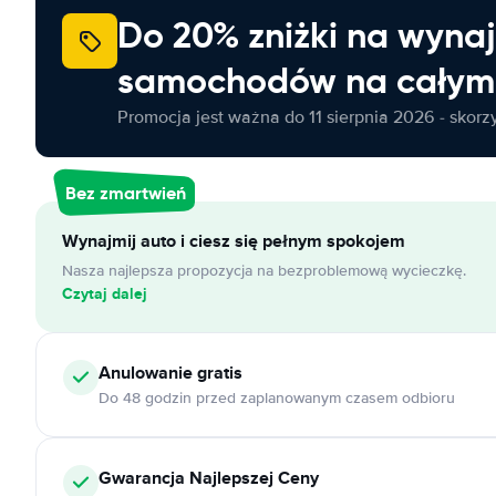
Do 20% zniżki na wyna
samochodów na całym 
Promocja jest ważna do 11 sierpnia 2026 - skorzys
Bez zmartwień
Wynajmij auto i ciesz się pełnym spokojem
Nasza najlepsza propozycja na bezproblemową wycieczkę.
Czytaj dalej
Anulowanie
gratis
Do 48 godzin przed zaplanowanym czasem odbioru
Gwarancja Najlepszej Ceny