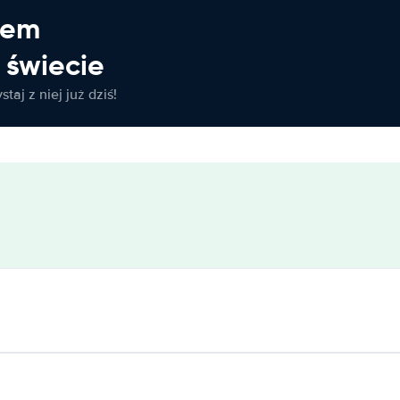
jem
świecie
taj z niej już dziś!