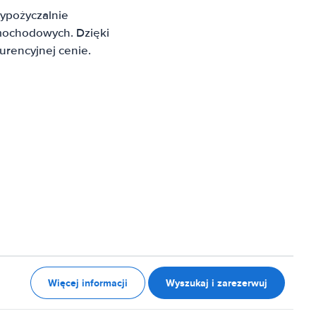
ypożyczalnie
mochodowych. Dzięki
rencyjnej cenie.
Więcej informacji
Wyszukaj i zarezerwuj