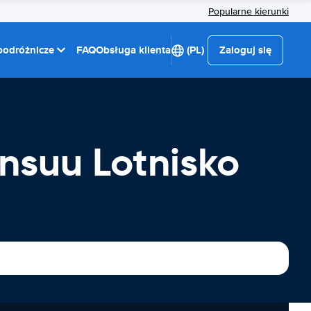
Popularne kierunki
 podróżnicze
FAQ
Obsługa klienta
(PL)
Zaloguj się
suu Lotnisko