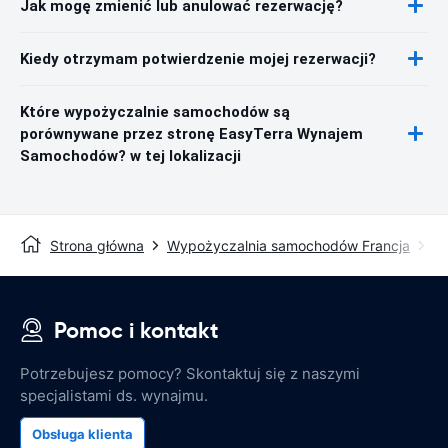
Jak mogę zmienić lub anulować rezerwację?
Kiedy otrzymam potwierdzenie mojej rezerwacji?
Które wypożyczalnie samochodów są
porównywane przez stronę EasyTerra Wynajem
Samochodów? w tej lokalizacji
Strona główna
Wypożyczalnia samochodów Francja
Wy
Pomoc i kontakt
Potrzebujesz pomocy? Skontaktuj się z naszymi
specjalistami ds. wynajmu.
Obsługa klienta