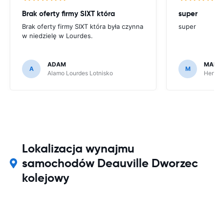
Brak oferty firmy SIXT która
super
Brak oferty firmy SIXT która była czynna
super
w niedzielę w Lourdes.
ADAM
MAR
A
M
Alamo Lourdes Lotnisko
Hertz
Lokalizacja wynajmu
samochodów Deauville Dworzec
kolejowy