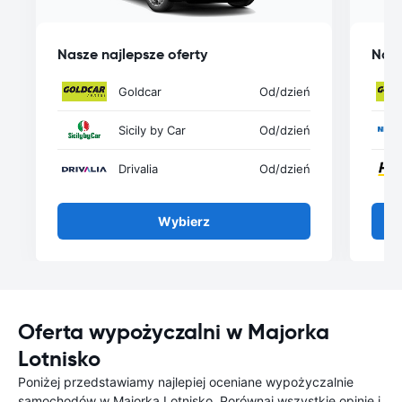
Nasze najlepsze oferty
Nasz
Goldcar
Od
/dzień
Sicily by Car
Od
/dzień
Drivalia
Od
/dzień
Wybierz
Oferta wypożyczalni w Majorka
Lotnisko
Poniżej przedstawiamy najlepiej oceniane wypożyczalnie
samochodów w Majorka Lotnisko. Porównaj wszystkie opinie i