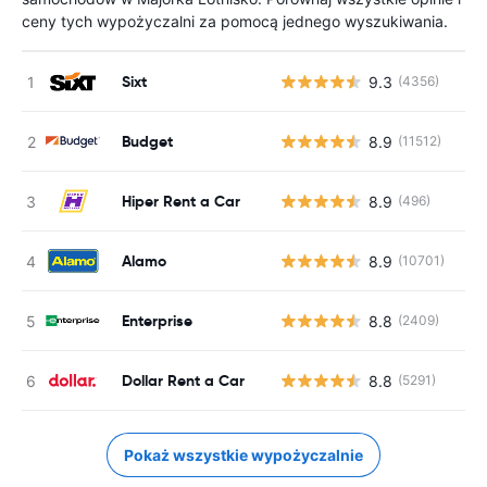
ceny tych wypożyczalni za pomocą jednego wyszukiwania.
Sixt
9.3
(4356)
Budget
8.9
(11512)
Hiper Rent a Car
8.9
(496)
Alamo
8.9
(10701)
Enterprise
8.8
(2409)
Dollar Rent a Car
8.8
(5291)
Pokaż wszystkie wypożyczalnie