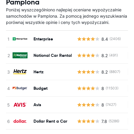
Pamplona
Poniżej wyszczególniono najlepiej oceniane wypożyczalnie
samochodów w Pamplona. Za pomocą jednego wyszukiwania
porównaj wszystkie opinie i ceny tych wypożyczalni.
Enterprise
8.4
(2406)
National Car Rental
8.2
(491)
Br
Hertz
8.2
(8807)
Br
Budget
8
(11503)
Br
Avis
8
(7427)
Br
Dollar Rent a Car
7.8
(5286)
Br