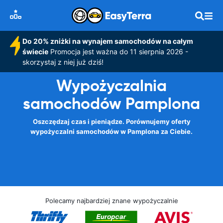
Do 20% zniżki na wynajem samochodów na całym
świecie
Promocja jest ważna do 11 sierpnia 2026 -
skorzystaj z niej już dziś!
Wypożyczalnia
samochodów Pamplona
Oszczędzaj czas i pieniądze. Porównujemy oferty
wypożyczalni samochodów w Pamplona za Ciebie.
Polecamy najbardziej znane wypożyczalnie