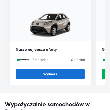
Nasze najlepsze oferty
Nasz
Enterprise
Od
/dzień
Wybierz
Wypożyczalnie samochodów w