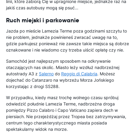
linii, które zabiorą Cię w upragnione miejsce, jednakże raz na
jakiś czas autobusy mogą się psuć...
Ruch miejski i parkowanie
Jazda po mieście Lamezia Terme poza godzinami szczytu to
nie problem, jednakże powinieneś zwracać uwagę na to,
gdzie parkujesz ponieważ nie zawsze takie miejsca są dobrze
oznakowane i nie wiadomo czy trzeba uiścić opłatę czy nie.
Samochód jest najlepszym sposobem na odkrywanie
otaczających nas okolic. Miasto leży wzdłuż nadbrzeżnej
autostrady A3 z
Salerno
do
Reggio di Calabria
. Możesz
dojechać do Catanzaro na wybrzeżu Morza Jońskiego
korzystając z drogi SS288.
W przypadku, kiedy masz trochę wolnego czasu spróbuj
odwiedzić południe Lamezia Terme, nadbrzeżna droga
pomiędzy Pizzo Calabro i Capo Vaticano zapiera dech w
piersiach. Nie przejeżdżaj przez Tropea bez zatrzymywania,
centrum tego charakterystycznego miasta posiada
spektakularny widok na morze.