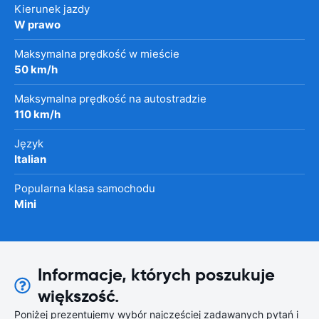
Kierunek jazdy
W prawo
Maksymalna prędkość w mieście
50 km/h
Maksymalna prędkość na autostradzie
110 km/h
Język
Italian
Popularna klasa samochodu
Mini
Informacje, których poszukuje
większość.
Poniżej prezentujemy wybór najczęściej zadawanych pytań i