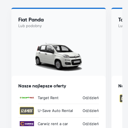
Fiat Panda
Toy
Lub podobny
Lub 
Nasze najlepsze oferty
Nasz
Target Rent
Od
/dzień
U-Save Auto Rental
Od
/dzień
Carwiz rent a car
Od
/dzień