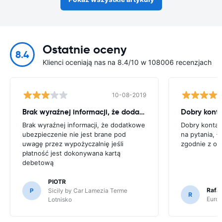
Ostatnie oceny
8.4
Klienci oceniają nas na 8.4/10 w 108006 recenzjach
10-08-2019
Brak wyraźnej informacji, że dodatkowe
Brak wyraźnej informacji, że dodatkowe
Dobry kontak
ubezpieczenie nie jest brane pod
na pytania, ł
uwagę przez wypożyczalnię jeśli
zgodnie z op
płatność jest dokonywana kartą
debetową
PIOTR
Rafal
P
Sicily by Car Lamezia Terme
R
Europ
Lotnisko