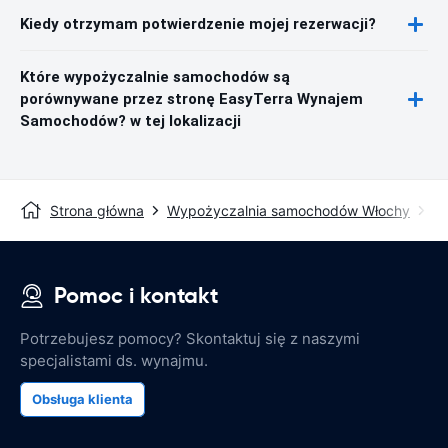
Kiedy otrzymam potwierdzenie mojej rezerwacji?
Które wypożyczalnie samochodów są
porównywane przez stronę EasyTerra Wynajem
Samochodów? w tej lokalizacji
Strona główna
Wypożyczalnia samochodów Włochy
W
Pomoc i kontakt
Potrzebujesz pomocy? Skontaktuj się z naszymi
specjalistami ds. wynajmu.
Obsługa klienta