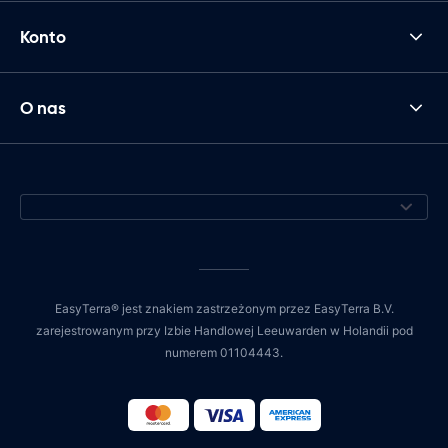
Konto
O nas
EasyTerra® jest znakiem zastrzeżonym przez EasyTerra B.V.
zarejestrowanym przy Izbie Handlowej Leeuwarden w Holandii pod
numerem 01104443.