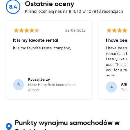
Ostatnie oceny
8.4
Klienci oceniają nas na 8.4/10 w 107913 recenzjach
28-09-2025
It is my favorite rental
I have been
It is my favorite rental company,
I have been u
remarks in E
I really like 
use. This is 
you for a rent
again.
Ryczaj Jerzy
AND
R
Hertz Harry Reid International
A
Thrif
Airport
Punkty wynajmu samochodów w