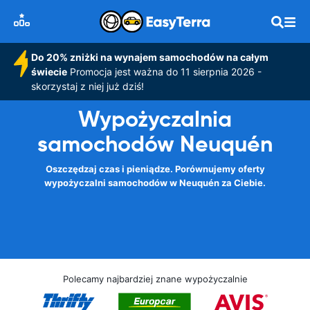
Do 20% zniżki na wynajem samochodów na całym
świecie
Promocja jest ważna do 11 sierpnia 2026 -
skorzystaj z niej już dziś!
Wypożyczalnia
samochodów Neuquén
Oszczędzaj czas i pieniądze. Porównujemy oferty
wypożyczalni samochodów w Neuquén za Ciebie.
Polecamy najbardziej znane wypożyczalnie