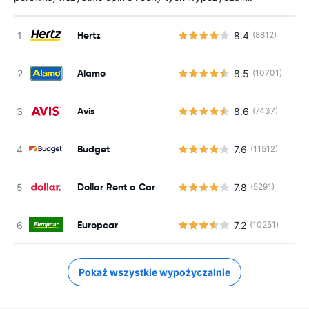
Hertz
8.4
(8812)
Br
Alamo
8.5
(10701)
Br
Avis
8.6
(7437)
Br
Budget
7.6
(11512)
Br
Dollar Rent a Car
7.8
(5291)
Br
Europcar
7.2
(10251)
Br
Pokaż wszystkie wypożyczalnie