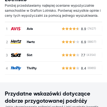
Poniżej przedstawiamy najlepiej oceniane wypożyczalnie
samochodów w Grafton Lotnisko. Porównaj wszystkie opinie i
ceny tych wypożyczalni za pomocą jednego wyszukiwania.
Avis
8.9
(7427)
Br
Hertz
6.9
(8807)
Br
Sixt
7.7
(4354)
Br
Thrifty
8.4
(6965)
Br
Przydatne wskazówki dotyczące
dobrze przygotowanej podróży
Jakie ubezpieczenie najlepiej wybrać i jaki wygląda kwestia