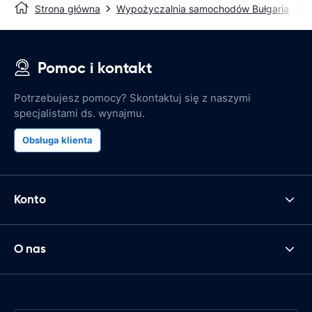
Strona główna
Wypożyczalnia samochodów Bułgaria
W
Pomoc i kontakt
Potrzebujesz pomocy? Skontaktuj się z naszymi
specjalistami ds. wynajmu.
Obsługa klienta
Konto
O nas