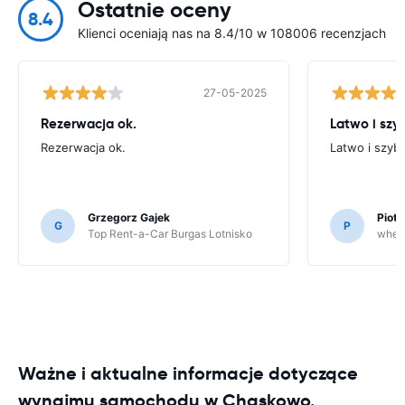
Ostatnie oceny
8.4
Klienci oceniają nas na 8.4/10 w 108006 recenzjach
27-05-2025
Rezerwacja ok.
Latwo i szy
Rezerwacja ok.
Latwo i szyb
Grzegorz Gajek
Piot
G
P
Top Rent-a-Car Burgas Lotnisko
whee
Ważne i aktualne informacje dotyczące
wynajmu samochodu w Chaskowo.