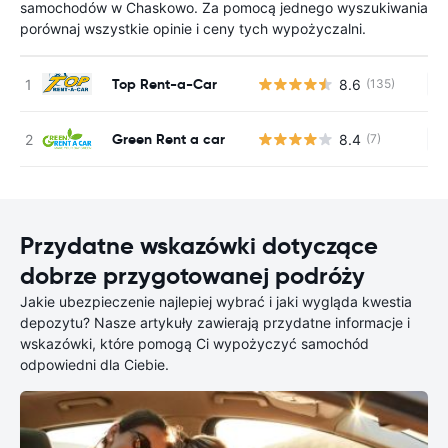
samochodów w Chaskowo. Za pomocą jednego wyszukiwania
porównaj wszystkie opinie i ceny tych wypożyczalni.
Top Rent-a-Car
8.6
(135)
Br
Green Rent a car
8.4
(7)
Br
Przydatne wskazówki dotyczące
dobrze przygotowanej podróży
Jakie ubezpieczenie najlepiej wybrać i jaki wygląda kwestia
depozytu? Nasze artykuły zawierają przydatne informacje i
wskazówki, które pomogą Ci wypożyczyć samochód
odpowiedni dla Ciebie.