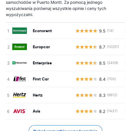
samochodów w Puerto Montt. Za pomocą jednego
wyszukiwania porównaj wszystkie opinie i ceny tych
wypożyczalni.
Econorent
9.5
(14)
Br
Europcar
8.7
(10251)
Br
Enterprise
8.5
(2409)
Br
First Car
8.4
(700)
Br
Hertz
8.3
(8812)
Br
Avis
8.2
(7437)
Br