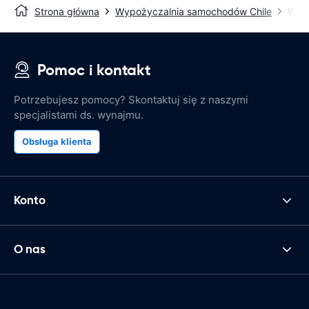
Strona główna
Wypożyczalnia samochodów Chile
Wypo
Pomoc i kontakt
Potrzebujesz pomocy? Skontaktuj się z naszymi
specjalistami ds. wynajmu.
Obsługa klienta
Konto
O nas