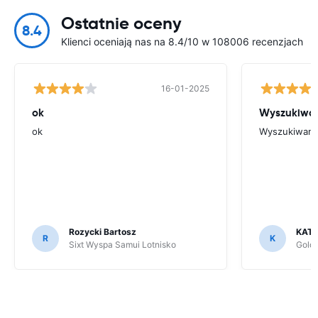
Ostatnie oceny
8.4
Klienci oceniają nas na 8.4/10 w 108006 recenzjach
16-01-2025
ok
Wyszukiwani
ok
Wyszukiwanie
Rozycki Bartosz
KAT
R
K
Sixt Wyspa Samui Lotnisko
Goldc