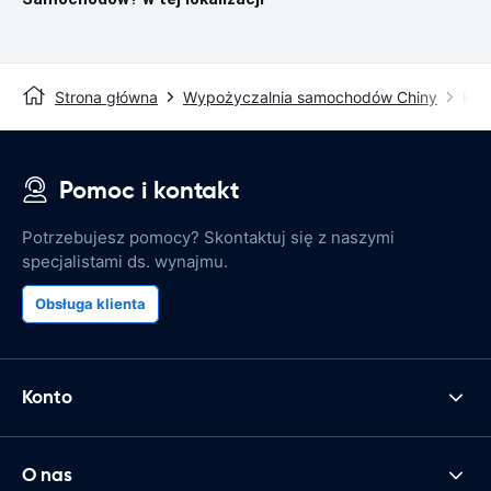
Strona główna
Wypożyczalnia samochodów Chiny
Hefe
Pomoc i kontakt
Potrzebujesz pomocy? Skontaktuj się z naszymi
specjalistami ds. wynajmu.
Obsługa klienta
Konto
O nas