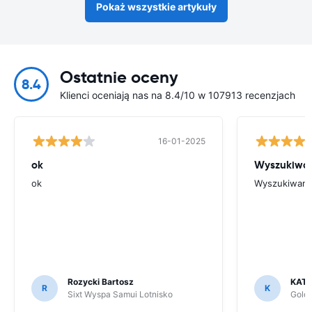
Pokaż wszystkie artykuły
Ostatnie oceny
8.4
Klienci oceniają nas na 8.4/10 w 107913 recenzjach
16-01-2025
ok
Wyszukiwani
ok
Wyszukiwanie
Rozycki Bartosz
KAT
R
K
Sixt Wyspa Samui Lotnisko
Goldc