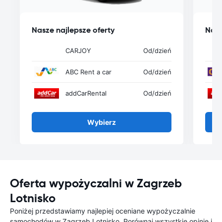
Nasze najlepsze oferty
Nasz
CARJOY
Od
/dzień
ABC Rent a car
Od
/dzień
addCarRental
Od
/dzień
Wybierz
Oferta wypożyczalni w Zagrzeb
Lotnisko
Poniżej przedstawiamy najlepiej oceniane wypożyczalnie
samochodów w Zagrzeb Lotnisko. Porównaj wszystkie opinie i