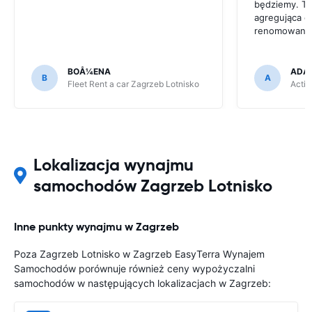
będziemy. To
agregująca o
renomowanyc
BOÅ¼ENA
ADA
B
A
Fleet Rent a car Zagrzeb Lotnisko
Activ
Lokalizacja wynajmu
samochodów Zagrzeb Lotnisko
Inne punkty wynajmu w Zagrzeb
Poza Zagrzeb Lotnisko w Zagrzeb EasyTerra Wynajem
Samochodów porównuje również ceny wypożyczalni
samochodów w następujących lokalizacjach w Zagrzeb: