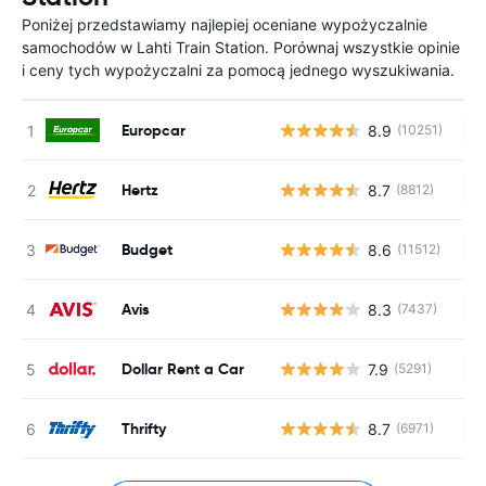
Poniżej przedstawiamy najlepiej oceniane wypożyczalnie
samochodów w Lahti Train Station. Porównaj wszystkie opinie
i ceny tych wypożyczalni za pomocą jednego wyszukiwania.
Europcar
8.9
(10251)
Br
Hertz
8.7
(8812)
Br
Budget
8.6
(11512)
Br
Avis
8.3
(7437)
Br
Dollar Rent a Car
7.9
(5291)
Br
Thrifty
8.7
(6971)
Br