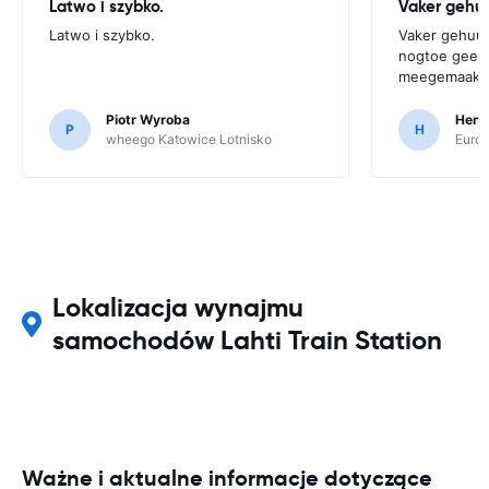
Latwo i szybko.
Vaker gehuu
Latwo i szybko.
Vaker gehuurd
nogtoe geen 
meegemaakt
Piotr Wyroba
Henr
P
H
wheego Katowice Lotnisko
Europ
Lokalizacja wynajmu
samochodów Lahti Train Station
Ważne i aktualne informacje dotyczące