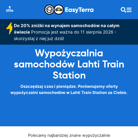
Do 20% zniżki na wynajem samochodów na całym
świecie
Promocja jest ważna do 11 sierpnia 2026 -
skorzystaj z niej już dziś!
Wypożyczalnia
samochodów Lahti Train
Station
Oszczędzaj czas i pieniądze. Porównujemy oferty
wypożyczalni samochodów w Lahti Train Station za Ciebie.
Polecamy najbardziej znane wypożyczalnie