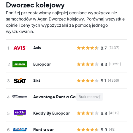
Dworzec kolejowy
Poniżej przedstawiamy najlepiej oceniane wypożyczalnie
samochodów w Agen Dworzec kolejowy. Porównaj wszystkie
opinie i ceny tych wypożyczalni za pomocą jednego
wyszukiwania.
Avis
8.7
(7437)
Br
Europcar
8.3
(10251)
Br
Sixt
8.1
(4356)
Br
Advantage Rent a Car
Brak recenzji
B
Keddy By Europcar
6.8
(4319)
Br
Rent a car
8.9
(49)
Br