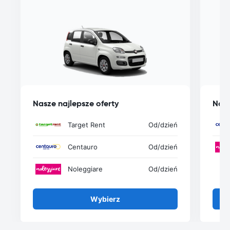
Nasze najlepsze oferty
Nasz
Target Rent
Od
/dzień
Centauro
Od
/dzień
Noleggiare
Od
/dzień
Wybierz