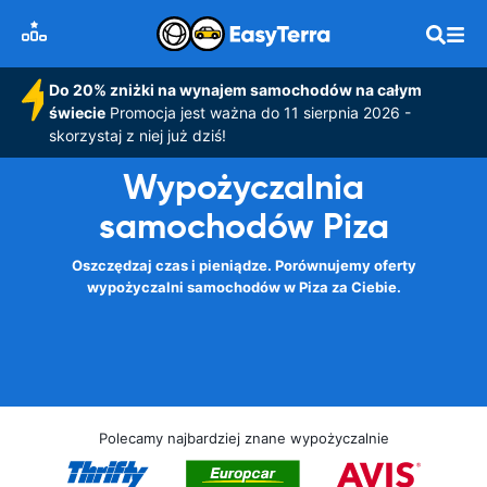
Do 20% zniżki na wynajem samochodów na całym
świecie
Promocja jest ważna do 11 sierpnia 2026 -
skorzystaj z niej już dziś!
Wypożyczalnia
samochodów Piza
Oszczędzaj czas i pieniądze. Porównujemy oferty
wypożyczalni samochodów w Piza za Ciebie.
Polecamy najbardziej znane wypożyczalnie