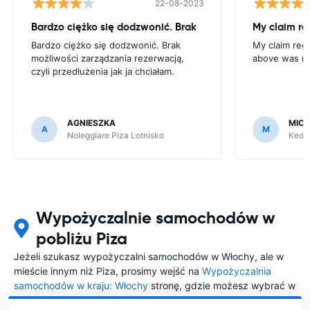
22-08-2023
Bardzo ciężko się dodzwonić. Brak
Bardzo ciężko się dodzwonić. Brak
My claim rega
możliwości zarządzania rezerwacją,
above was re
czyli przedłużenia jak ja chciałam.
AGNIESZKA
MICH
A
M
Noleggiare Piza Lotnisko
Keddy
Wypożyczalnie samochodów w
pobliżu Piza
Jeżeli szukasz wypożyczalni samochodów w Włochy, ale w
mieście innym niż Piza, prosimy wejść na
Wypożyczalnia
samochodów w kraju: Włochy
stronę, gdzie możesz wybrać w
którym mieście w Włochy chciałabyś wypożyczyć samochód.