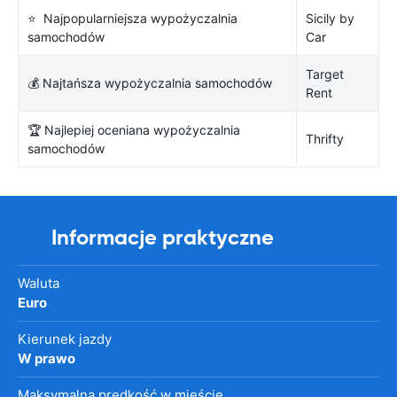
⭐ Najpopularniejsza wypożyczalnia
Sicily by
samochodów
Car
Target
💰 Najtańsza wypożyczalnia samochodów
Rent
🏆 Najlepiej oceniana wypożyczalnia
Thrifty
samochodów
Informacje praktyczne
Waluta
Euro
Kierunek jazdy
W prawo
Maksymalna prędkość w mieście