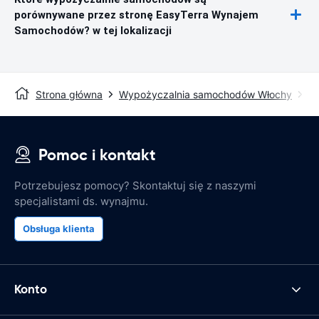
porównywane przez stronę EasyTerra Wynajem
Samochodów? w tej lokalizacji
Strona główna
Wypożyczalnia samochodów Włochy
W
Pomoc i kontakt
Potrzebujesz pomocy? Skontaktuj się z naszymi
specjalistami ds. wynajmu.
Obsługa klienta
Konto