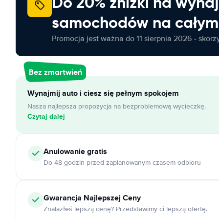
Do 20% zniżki na wyna
samochodów na całym 
Promocja jest ważna do 11 sierpnia 2026 - skorzys
Bez zmartwień
Wynajmij auto i ciesz się pełnym spokojem
Nasza najlepsza propozycja na bezproblemową wycieczkę.
Czytaj dalej
Anulowanie
gratis
Do 48 godzin przed zaplanowanym czasem odbioru
Gwarancja Najlepszej Ceny
Znalazłeś lepszą cenę? Przedstawimy ci lepszą ofertę.