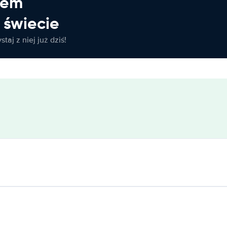
jem
świecie
taj z niej już dziś!