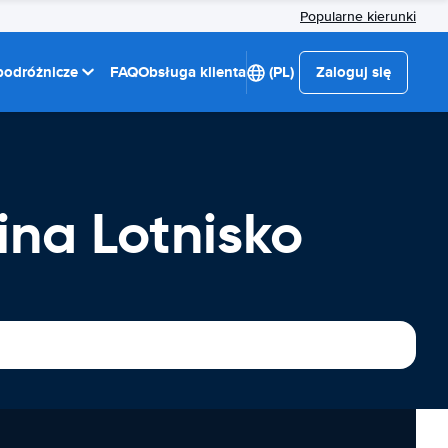
Popularne kierunki
 podróżnicze
FAQ
Obsługa klienta
(PL)
Zaloguj się
na Lotnisko