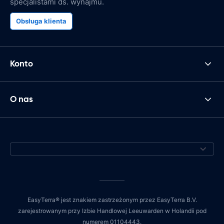
specjalistami ds. wynajmu.
Obsługa klienta
Konto
O nas
EasyTerra® jest znakiem zastrzeżonym przez EasyTerra B.V.
zarejestrowanym przy Izbie Handlowej Leeuwarden w Holandii pod
numerem 01104443.