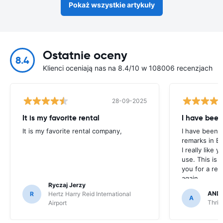
Pokaż wszystkie artykuły
Ostatnie oceny
8.4
Klienci oceniają nas na 8.4/10 w 108006 recenzjach
28-09-2025
It is my favorite rental
I have been
It is my favorite rental company,
I have been u
remarks in E
I really like 
use. This is 
you for a rent
again.
Ryczaj Jerzy
AND
R
Hertz Harry Reid International
A
Thrif
Airport