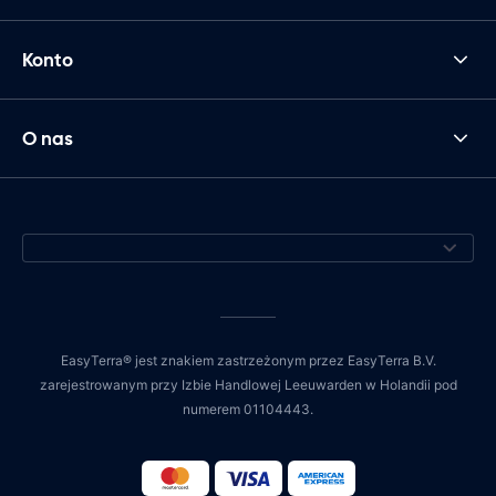
Konto
O nas
EasyTerra® jest znakiem zastrzeżonym przez EasyTerra B.V.
zarejestrowanym przy Izbie Handlowej Leeuwarden w Holandii pod
numerem 01104443.