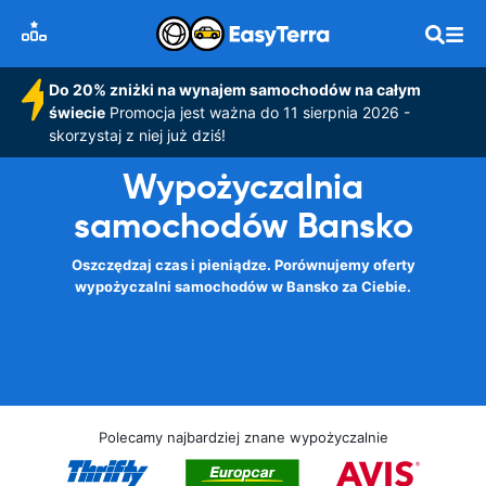
Do 20% zniżki na wynajem samochodów na całym
świecie
Promocja jest ważna do 11 sierpnia 2026 -
skorzystaj z niej już dziś!
Wypożyczalnia
samochodów Bansko
Oszczędzaj czas i pieniądze. Porównujemy oferty
wypożyczalni samochodów w Bansko za Ciebie.
Polecamy najbardziej znane wypożyczalnie