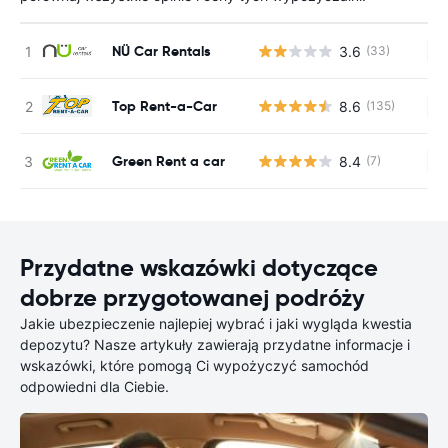
NÜ Car Rentals
3.6
(33)
Br
Top Rent-a-Car
8.6
(135)
Br
Green Rent a car
8.4
(7)
Br
Przydatne wskazówki dotyczące
dobrze przygotowanej podróży
Jakie ubezpieczenie najlepiej wybrać i jaki wygląda kwestia
depozytu? Nasze artykuły zawierają przydatne informacje i
wskazówki, które pomogą Ci wypożyczyć samochód
odpowiedni dla Ciebie.