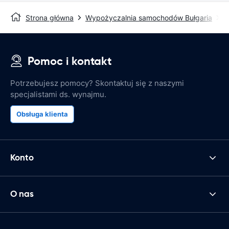
Strona główna
Wypożyczalnia samochodów Bułgaria
W
Pomoc i kontakt
Potrzebujesz pomocy? Skontaktuj się z naszymi
specjalistami ds. wynajmu.
Obsługa klienta
Konto
O nas