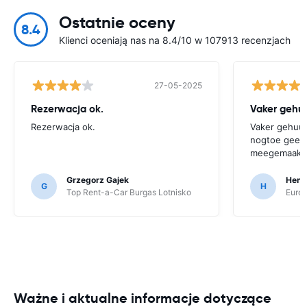
Ostatnie oceny
8.4
Klienci oceniają nas na 8.4/10 w 107913 recenzjach
27-05-2025
Rezerwacja ok.
Vaker gehuu
Rezerwacja ok.
Vaker gehuurd
nogtoe geen 
meegemaakt
Grzegorz Gajek
Henr
G
H
Top Rent-a-Car Burgas Lotnisko
Europ
Ważne i aktualne informacje dotyczące