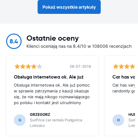
Pokaż wszystkie artykuły
Ostatnie oceny
8.4
Klienci oceniają nas na 8.4/10 w 108006 recenzjach
28-07-2019
Obsługa internetowa ok. Ale już
Car has va
Obsługa internetowa ok. Ale już pomoc
Car has vary
w sprawie zatrzymania z kaucji okazuje
randomly go
się, że nie mają nikogo rozmawiającego
po polsku i kontakt jest utrudniony
GRZEGORZ
HUB
G
SurPrice car rentals Podgorica
H
SurPr
Lotnisko
Lotni