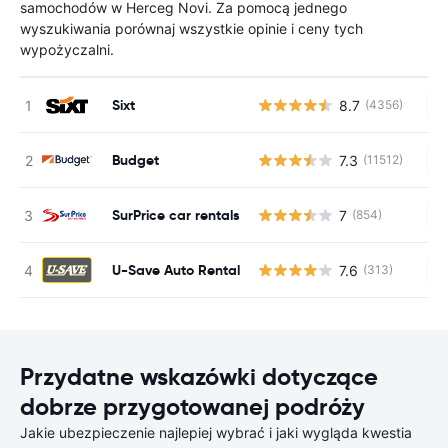
samochodów w Herceg Novi. Za pomocą jednego
wyszukiwania porównaj wszystkie opinie i ceny tych
wypożyczalni.
Sixt
8.7
(4356)
Br
Budget
7.3
(11512)
Br
SurPrice car rentals
7
(854)
Br
U-Save Auto Rental
7.6
(313)
Br
Przydatne wskazówki dotyczące
dobrze przygotowanej podróży
Jakie ubezpieczenie najlepiej wybrać i jaki wygląda kwestia