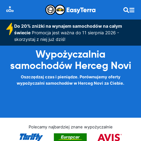
Do 20% zniżki na wynajem samochodów na całym
świecie
Promocja jest ważna do 11 sierpnia 2026 -
skorzystaj z niej już dziś!
Wypożyczalnia
samochodów Herceg Novi
Oszczędzaj czas i pieniądze. Porównujemy oferty
wypożyczalni samochodów w Herceg Novi za Ciebie.
Polecamy najbardziej znane wypożyczalnie