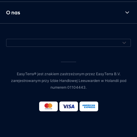
O nas
EasyTerra® jest znakiem zastrzeżonym przez EasyTerra B.V.
zarejestrowanym przy Izbie Handlowej Leeuwarden w Holandii pod
numerem 01104443.