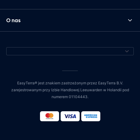
O nas
EasyTerra® jest znakiem zastrzeżonym przez EasyTerra B.V.
zarejestrowanym przy Izbie Handlowej Leeuwarden w Holandii pod
numerem 01104443.