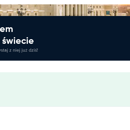
jem
świecie
taj z niej już dziś!