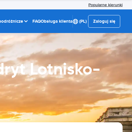
Popularne kierunki
 podróżnicze
FAQ
Obsługa klienta
(PL)
Zaloguj się
yt Lotnisko-