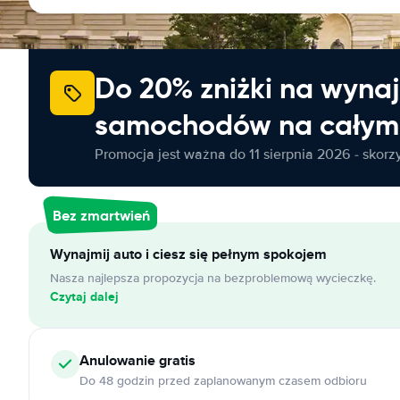
Do 20% zniżki na wyna
samochodów na całym 
Promocja jest ważna do 11 sierpnia 2026 - skorzys
Bez zmartwień
Wynajmij auto i ciesz się pełnym spokojem
Nasza najlepsza propozycja na bezproblemową wycieczkę.
Czytaj dalej
Anulowanie
gratis
Do 48 godzin przed zaplanowanym czasem odbioru