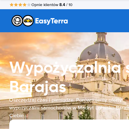
8.4
Opnie klientów
/ 10
Wypożyczalnia 
Barajas
Oszczędzaj czas i pieniądze. Porównujemy oferty
wypożyczalni samochodów w Madryt Lotnisko-Baraj
Ciebie.