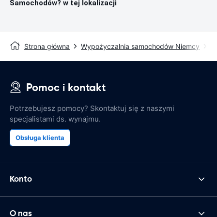
Samochodów? w tej lokalizacji
Strona główna
Wypożyczalnia samochodów Niemcy
W
Pomoc i kontakt
Potrzebujesz pomocy? Skontaktuj się z naszymi
specjalistami ds. wynajmu.
Obsługa klienta
Konto
O nas