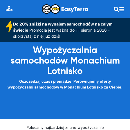
Do 20% zniżki na wynajem samochodów na całym
świecie
Promocja jest ważna do 11 sierpnia 2026 -
skorzystaj z niej już dziś!
Wypożyczalnia
samochodów Monachium
Lotnisko
Oszczędzaj czas i pieniądze. Porównujemy oferty
wypożyczalni samochodów w Monachium Lotnisko za Ciebie.
Polecamy najbardziej znane wypożyczalnie