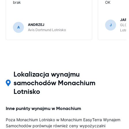
brak
OK
JAR
ANDRZEJ
J
GLOB
A
Avis Dortmund Lotnisko
Lotni
Lokalizacja wynajmu
samochodów Monachium
Lotnisko
Inne punkty wynajmu w Monachium
Poza Monachium Lotnisko w Monachium EasyTerra Wynajem
Samochodów porównuje również ceny wypożyczalni