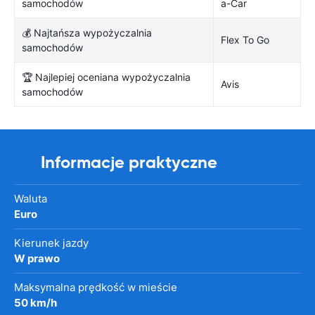
samochodów
a-Car
💰 Najtańsza wypożyczalnia
Flex To Go
samochodów
🏆 Najlepiej oceniana wypożyczalnia
Avis
samochodów
Informacje praktyczne
Waluta
Euro
Kierunek jazdy
W prawo
Maksymalna prędkość w mieście
50 km/h