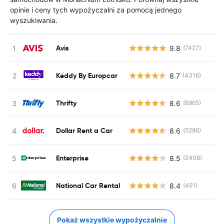
opinie i ceny tych wypożyczalni za pomocą jednego
wyszukiwania.
Avis
9.8
(7427)
Keddy By Europcar
8.7
(4316)
Thrifty
8.6
(6965)
Dollar Rent a Car
8.6
(5286)
Enterprise
8.5
(2406)
National Car Rental
8.4
(491)
Pokaż wszystkie wypożyczalnie