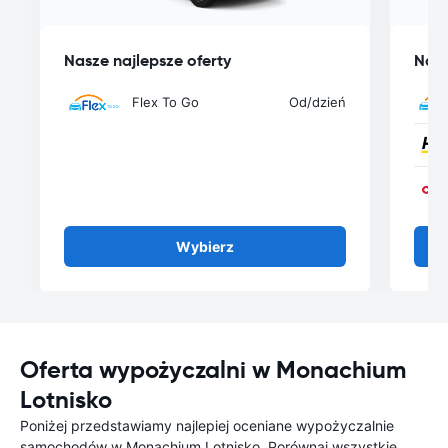
Nasze najlepsze oferty
Nasz
Flex To Go
Od
/dzień
Wybierz
Oferta wypożyczalni w Monachium
Lotnisko
Poniżej przedstawiamy najlepiej oceniane wypożyczalnie
samochodów w Monachium Lotnisko. Porównaj wszystkie