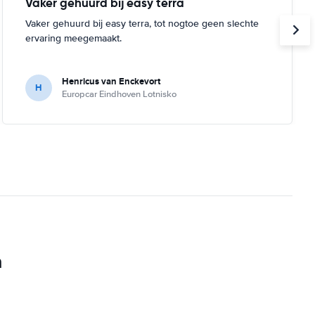
Vaker gehuurd bij easy terra
Vaker gehuurd bij easy terra, tot nogtoe geen slechte
ervaring meegemaakt.
Henricus van Enckevort
H
Europcar Eindhoven Lotnisko
n