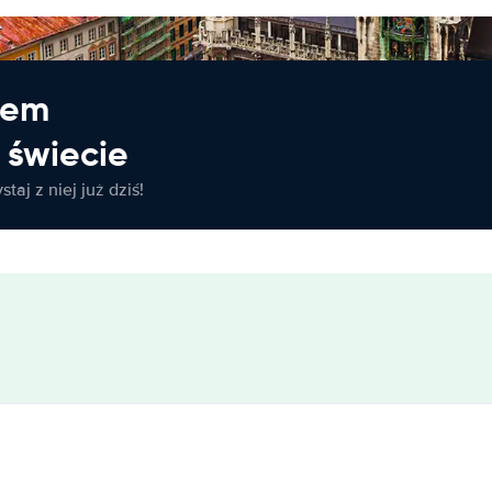
jem
świecie
taj z niej już dziś!