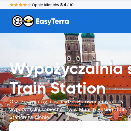
8.4
Opnie klientów
/ 10
Wypożyczalnia
Train Station
Oszczędzaj czas i pieniądze. Porównujemy oferty
wypożyczalni samochodów w Munich-Pasing Train
Station za Ciebie.