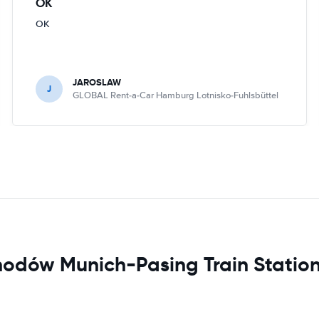
OK
OK
JAROSLAW
J
GLOBAL Rent-a-Car Hamburg Lotnisko-Fuhlsbüttel
odów Munich-Pasing Train Statio