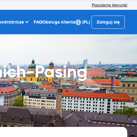
Popularne kierunki
 podróżnicze
FAQ
Obsługa klienta
(PL)
Zaloguj się
ich-Pasing