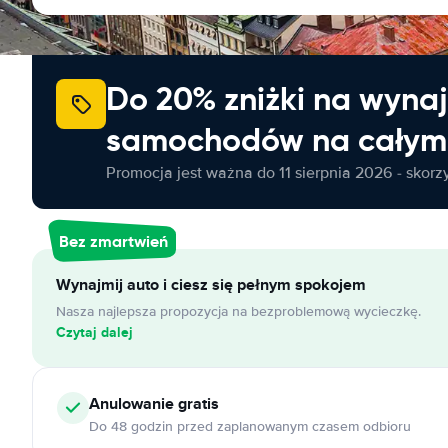
Do 20% zniżki na wyna
samochodów na całym 
Promocja jest ważna do 11 sierpnia 2026 - skorzys
Bez zmartwień
Wynajmij auto i ciesz się pełnym spokojem
Nasza najlepsza propozycja na bezproblemową wycieczkę.
Czytaj dalej
Anulowanie
gratis
Do 48 godzin przed zaplanowanym czasem odbioru