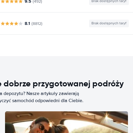
9.5
(492)
Brak dostępnych taryf
8.1
(8812)
Brak dostępnych taryf
e dobrze przygotowanej podróży
ia depozytu? Nasze artykuły zawierają
życzyć samochód odpowiedni dla Ciebie.