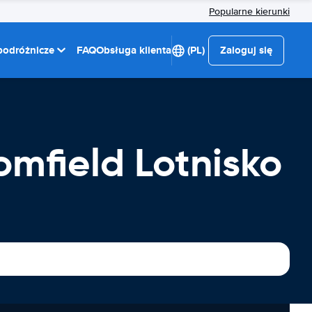
Popularne kierunki
 podróżnicze
FAQ
Obsługa klienta
(PL)
Zaloguj się
mfield Lotnisko