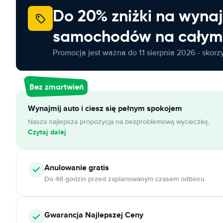
Do 20% zniżki na wyna
samochodów na całym 
Promocja jest ważna do 11 sierpnia 2026 - skorzys
Bez zmartwień
Wynajmij auto i ciesz się pełnym spokojem
Nasza najlepsza propozycja na bezproblemową wycieczkę.
Czytaj dalej
Anulowanie
gratis
Do 48 godzin przed zaplanowanym czasem odbioru
Gwarancja Najlepszej Ceny