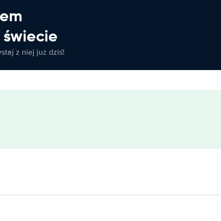
jem
świecie
taj z niej już dziś!