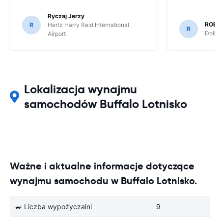
Ryczaj Jerzy
ROB
R
Hertz Harry Reid International
R
Dolla
Airport
Lokalizacja wynajmu
samochodów Buffalo Lotnisko
Ważne i aktualne informacje dotyczące
wynajmu samochodu w Buffalo Lotnisko.
🚙 Liczba wypożyczalni
9