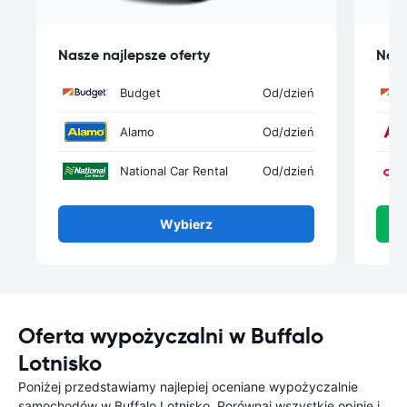
Nasze najlepsze oferty
Nasz
Budget
Od
/dzień
Alamo
Od
/dzień
National Car Rental
Od
/dzień
Wybierz
Oferta wypożyczalni w Buffalo
Lotnisko
Poniżej przedstawiamy najlepiej oceniane wypożyczalnie
samochodów w Buffalo Lotnisko. Porównaj wszystkie opinie i