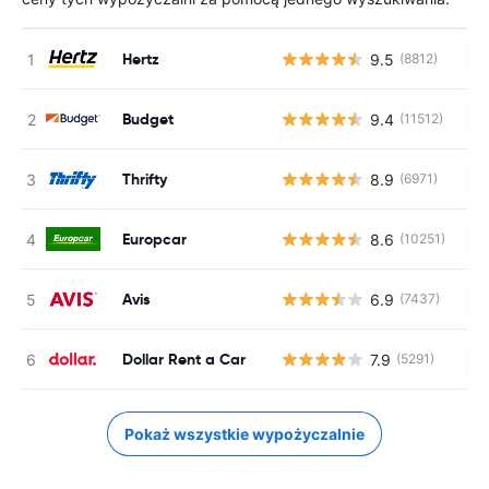
Hertz
9.5
(8812)
Br
Budget
9.4
(11512)
Br
Thrifty
8.9
(6971)
Br
Europcar
8.6
(10251)
Br
Avis
6.9
(7437)
Br
Dollar Rent a Car
7.9
(5291)
Br
Pokaż wszystkie wypożyczalnie