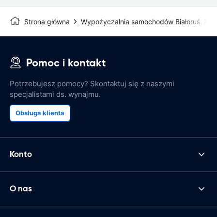
Strona główna
Wypożyczalnia samochodów Białoruś
M
Pomoc i kontakt
Potrzebujesz pomocy? Skontaktuj się z naszymi
specjalistami ds. wynajmu.
Obsługa klienta
Konto
O nas