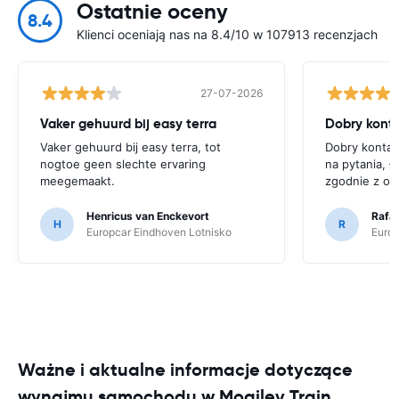
Ostatnie oceny
8.4
Klienci oceniają nas na 8.4/10 w 107913 recenzjach
27-07-2026
Vaker gehuurd bij easy terra
Vaker gehuurd bij easy terra, tot
Dobry kontak
nogtoe geen slechte ervaring
na pytania, ł
meegemaakt.
zgodnie z op
Henricus van Enckevort
Rafal
H
R
Europcar Eindhoven Lotnisko
Europ
Ważne i aktualne informacje dotyczące
wynajmu samochodu w Mogilev Train