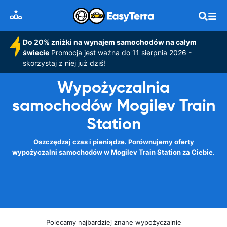
Do 20% zniżki na wynajem samochodów na całym
świecie
Promocja jest ważna do 11 sierpnia 2026 -
skorzystaj z niej już dziś!
Wypożyczalnia
samochodów Mogilev Train
Station
Oszczędzaj czas i pieniądze. Porównujemy oferty
wypożyczalni samochodów w Mogilev Train Station za Ciebie.
Polecamy najbardziej znane wypożyczalnie