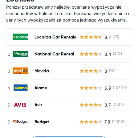
Poniżej przedstawiamy najlepiej oceniane wypożyczalnie
samochodów w Palmas Lotnisko. Porównaj wszystkie opinie i
ceny tych wypożyczalni za pomocą jednego wyszukiwania.
Localiza Car Rentals
8.7
(75)
Br
National Car Rental
8.4
(492)
Br
Movida
8
(28)
Br
Alamo
6.9
(10701)
Br
Avis
8.7
(7437)
Br
Budget
7.8
(11512)
Br