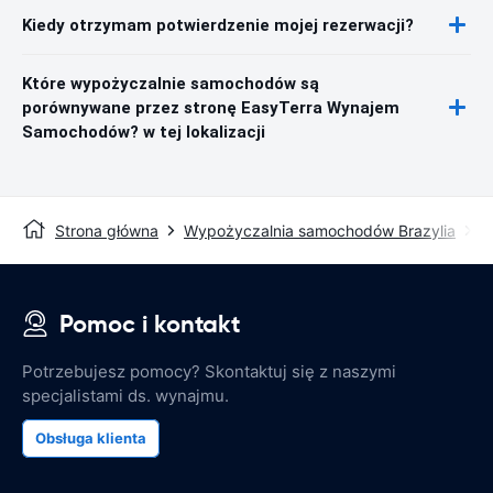
Kiedy otrzymam potwierdzenie mojej rezerwacji?
Które wypożyczalnie samochodów są
porównywane przez stronę EasyTerra Wynajem
Samochodów? w tej lokalizacji
Strona główna
Wypożyczalnia samochodów Brazylia
W
Pomoc i kontakt
Potrzebujesz pomocy? Skontaktuj się z naszymi
specjalistami ds. wynajmu.
Obsługa klienta