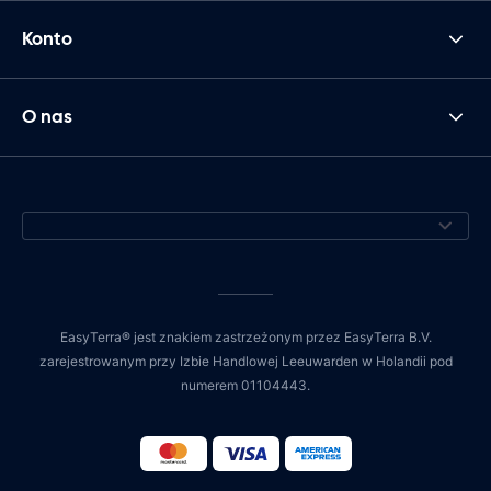
Konto
O nas
EasyTerra® jest znakiem zastrzeżonym przez EasyTerra B.V.
zarejestrowanym przy Izbie Handlowej Leeuwarden w Holandii pod
numerem 01104443.