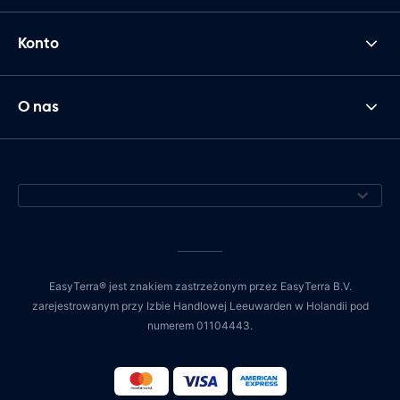
Konto
O nas
EasyTerra® jest znakiem zastrzeżonym przez EasyTerra B.V.
zarejestrowanym przy Izbie Handlowej Leeuwarden w Holandii pod
numerem 01104443.