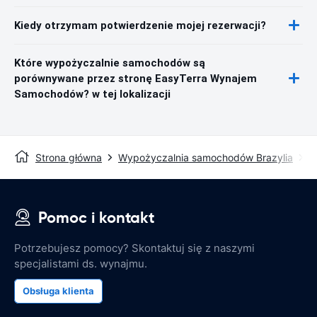
Kiedy otrzymam potwierdzenie mojej rezerwacji?
Które wypożyczalnie samochodów są
porównywane przez stronę EasyTerra Wynajem
Samochodów? w tej lokalizacji
Strona główna
Wypożyczalnia samochodów Brazylia
W
Pomoc i kontakt
Potrzebujesz pomocy? Skontaktuj się z naszymi
specjalistami ds. wynajmu.
Obsługa klienta