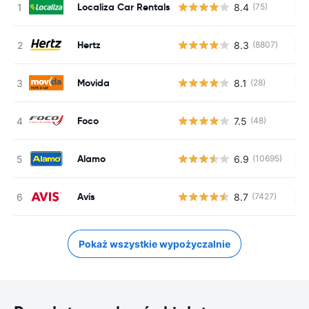
Localiza Car Rentals
8.4
(75)
Br
Hertz
8.3
(8807)
Br
Movida
8.1
(28)
Br
Foco
7.5
(48)
Alamo
6.9
(10695)
Br
Avis
8.7
(7427)
Br
Pokaż wszystkie wypożyczalnie