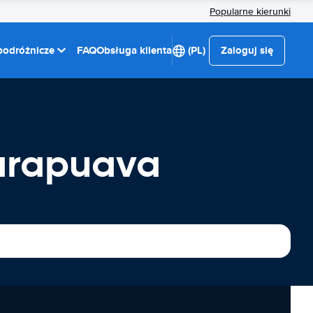
Popularne kierunki
 podróżnicze
FAQ
Obsługa klienta
(PL)
Zaloguj się
arapuava