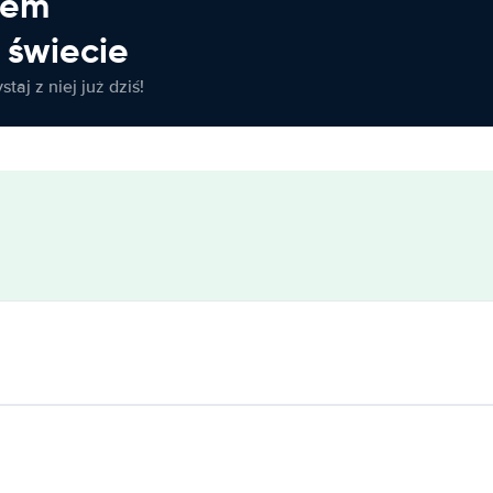
jem
świecie
taj z niej już dziś!