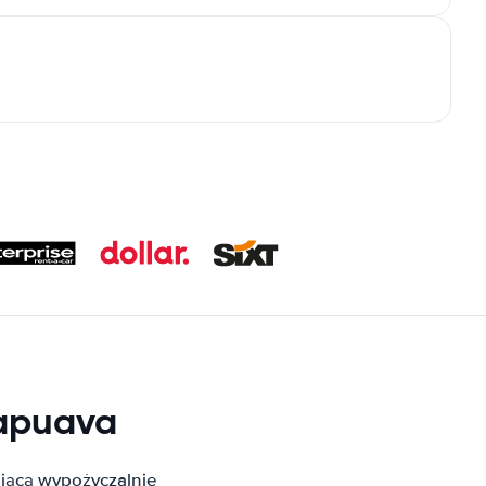
apuava
jącą wypożyczalnie