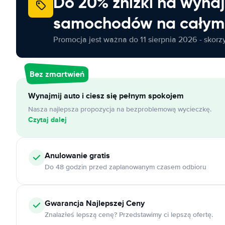
Do 20% zniżki na wyna
samochodów na całym 
Promocja jest ważna do 11 sierpnia 2026 - skorzys
Bez zmartwień
Wynajmij auto i ciesz się pełnym spokojem
Nasza najlepsza propozycja na bezproblemową wycieczkę.
Czytaj dalej
Anulowanie
gratis
Do 48 godzin przed zaplanowanym czasem odbioru
Gwarancja Najlepszej Ceny
Znalazłeś lepszą cenę? Przedstawimy ci lepszą ofertę.