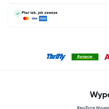
Płać tak, jak zawsze
Wypo
EasyTerra Wynaj