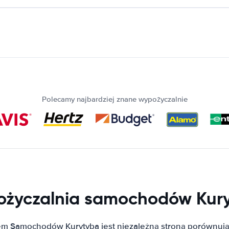
Polecamy najbardziej znane wypożyczalnie
życzalnia samochodów Kur
em Samochodów Kurytyba jest niezależną stroną porównują