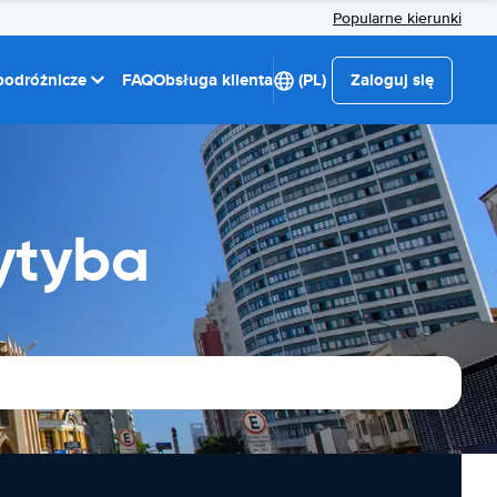
Popularne kierunki
 podróżnicze
FAQ
Obsługa klienta
(PL)
Zaloguj się
ytyba