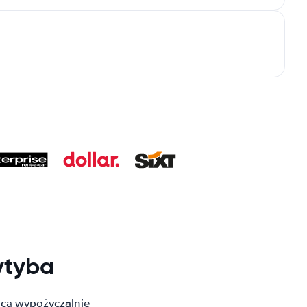
ytyba
cą wypożyczalnie