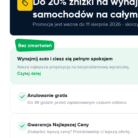
Do 20% zniżki na wyna
samochodów na całym 
Promocja jest ważna do 11 sierpnia 2026 - skorzys
Bez zmartwień
Wynajmij auto i ciesz się pełnym spokojem
Nasza najlepsza propozycja na bezproblemową wycieczkę.
Czytaj dalej
Anulowanie
gratis
Do 48 godzin przed zaplanowanym czasem odbioru
Gwarancja Najlepszej Ceny
Znalazłeś lepszą cenę? Przedstawimy ci lepszą ofertę.