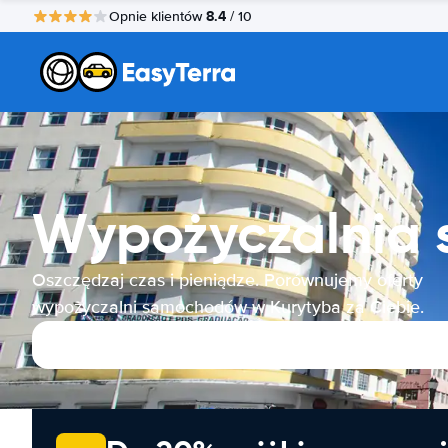
8.4
Opnie klientów
/ 10
Wypożyczalnia
Oszczędzaj czas i pieniądze. Porównujemy oferty
wypożyczalni samochodów w Kurytyba za Ciebie.