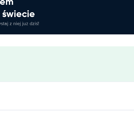
jem
świecie
taj z niej już dziś!