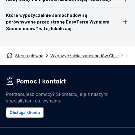
Które wypożyczalnie samochodów są
porównywane przez stronę EasyTerra Wynajem
Samochodów? w tej lokalizacji
Strona główna
Wypożyczalnia samochodów Chile
Wyp
Pomoc i kontakt
Potrzebujesz pomocy? Skontaktuj się z naszymi
specjalistami ds. wynajmu.
Obsługa klienta