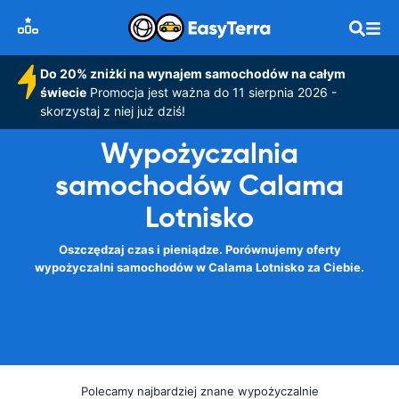
Do 20% zniżki na wynajem samochodów na całym
świecie
Promocja jest ważna do 11 sierpnia 2026 -
skorzystaj z niej już dziś!
Wypożyczalnia
samochodów Calama
Lotnisko
Oszczędzaj czas i pieniądze. Porównujemy oferty
wypożyczalni samochodów w Calama Lotnisko za Ciebie.
Polecamy najbardziej znane wypożyczalnie