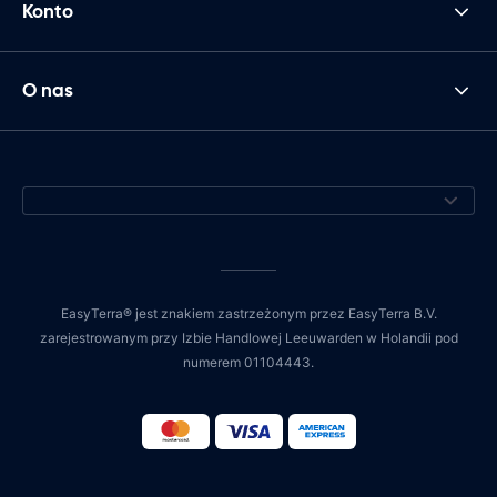
Konto
O nas
EasyTerra® jest znakiem zastrzeżonym przez EasyTerra B.V.
zarejestrowanym przy Izbie Handlowej Leeuwarden w Holandii pod
numerem 01104443.