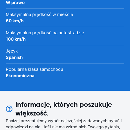
W prawo
Maksymalna prędkość w mieście
60 km/h
Maksymalna prędkość na autostradzie
100 km/h
Język
Spanish
Popularna klasa samochodu
Ekonomiczna
Informacje, których poszukuje
większość.
Poniżej prezentujemy wybór najczęściej zadawanych pytań i
odpowiedzi na nie. Jeśli nie ma wśród nich Twojego pytania,