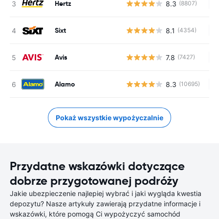
Hertz
8.3
(8807)
Br
Sixt
8.1
(4354)
Br
Avis
7.8
(7427)
Br
Alamo
8.3
(10695)
Br
Pokaż wszystkie wypożyczalnie
Przydatne wskazówki dotyczące
dobrze przygotowanej podróży
Jakie ubezpieczenie najlepiej wybrać i jaki wygląda kwestia
depozytu? Nasze artykuły zawierają przydatne informacje i
wskazówki, które pomogą Ci wypożyczyć samochód