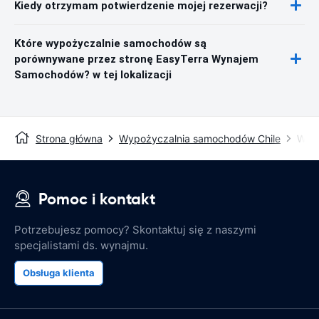
Kiedy otrzymam potwierdzenie mojej rezerwacji?
Które wypożyczalnie samochodów są
porównywane przez stronę EasyTerra Wynajem
Samochodów? w tej lokalizacji
Strona główna
Wypożyczalnia samochodów Chile
Wypo
Pomoc i kontakt
Potrzebujesz pomocy? Skontaktuj się z naszymi
specjalistami ds. wynajmu.
Obsługa klienta