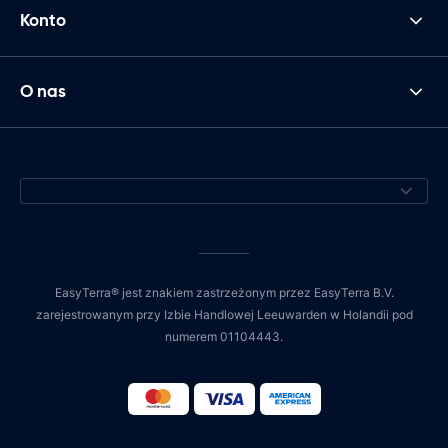
Konto
O nas
EasyTerra® jest znakiem zastrzeżonym przez EasyTerra B.V.
zarejestrowanym przy Izbie Handlowej Leeuwarden w Holandii pod
numerem 01104443.