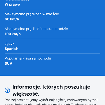
W prawo
Maksymalna prędkość w mieście
60 km/h
Maksymalna prędkość na autostradzie
100 km/h
Język
Spanish
Popularna klasa samochodu
SUV
Informacje, których poszukuje
większość.
Poniżej prezentujemy wybór najczęściej zadawanych pytań i
odpowiedzi na nie. Jeśli nie ma wśród nich Twojego pytania,