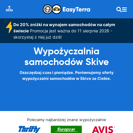
Do 20% zniżki na wynajem samochodów na całym
świecie
Promocja jest ważna do 11 sierpnia 2026 -
skorzystaj z niej już dziś!
Wypożyczalnia
samochodów Skive
Oszczędzaj czas i pieniądze. Porównujemy oferty
wypożyczalni samochodów w Skive za Ciebie.
Polecamy najbardziej znane wypożyczalnie