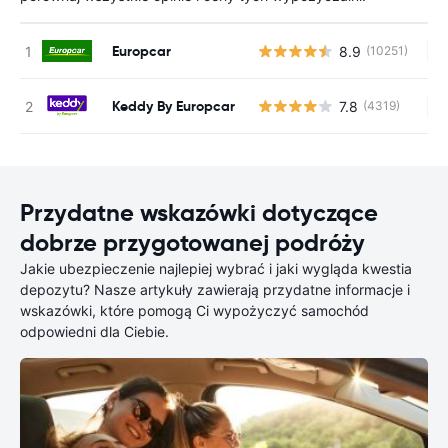
Europcar
8.9
(10251)
Br
Keddy By Europcar
7.8
(4319)
Br
Przydatne wskazówki dotyczące
dobrze przygotowanej podróży
Jakie ubezpieczenie najlepiej wybrać i jaki wygląda kwestia
depozytu? Nasze artykuły zawierają przydatne informacje i
wskazówki, które pomogą Ci wypożyczyć samochód
odpowiedni dla Ciebie.