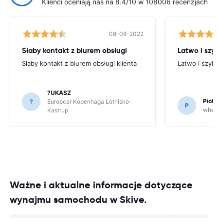
Klienci oceniają nas na 8.4/10 w 108006 recenzjach
08-08-2022
Słaby kontakt z biurem obsługi
Latwo i szy
Słaby kontakt z biurem obsługi klienta
Latwo i szyb
?UKASZ
Piot
?
Europcar Kopenhaga Lotnisko-
P
whee
Kastrup
Ważne i aktualne informacje dotyczące
wynajmu samochodu w Skive.