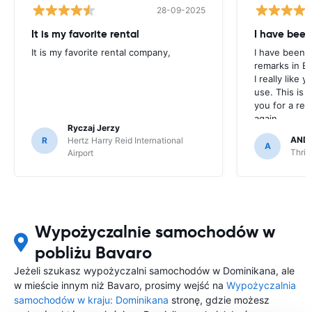
28-09-2025
It is my favorite rental
I have been
It is my favorite rental company,
I have been u
remarks in E
I really like 
use. This is 
you for a rent
again.
Ryczaj Jerzy
AND
R
Hertz Harry Reid International
A
Thrif
Airport
Wypożyczalnie samochodów w
pobliżu Bavaro
Jeżeli szukasz wypożyczalni samochodów w Dominikana, ale
w mieście innym niż Bavaro, prosimy wejść na
Wypożyczalnia
samochodów w kraju: Dominikana
stronę, gdzie możesz