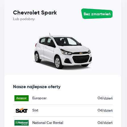
Chevrolet Spark
Bez zmartwień
Lub podobny
Nasze najlepsze oferty
Europcar
Od
/dzień
Sixt
Od
/dzień
National Car Rental
Od
/dzień