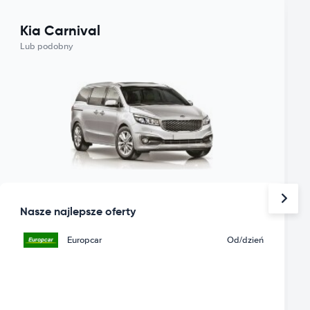
Kia Carnival
Lub podobny
Nasze najlepsze oferty
Europcar
Od
/dzień