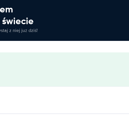
jem
świecie
taj z niej już dziś!