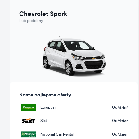
Chevrolet Spark
Lub podobny
Nasze najlepsze oferty
Europcar
Od
/dzień
Sixt
Od
/dzień
National Car Rental
Od
/dzień