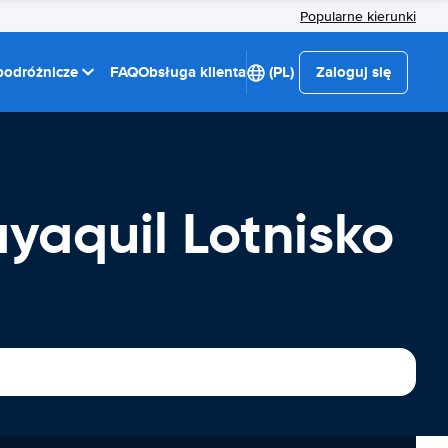
Popularne kierunki
 podróżnicze
FAQ
Obsługa klienta
(PL)
Zaloguj się
aquil Lotnisko