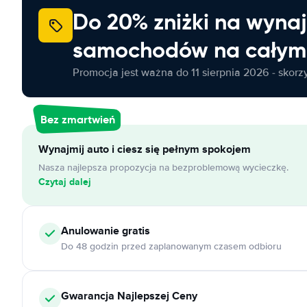
Do 20% zniżki na wyna
samochodów na całym 
Promocja jest ważna do 11 sierpnia 2026 - skorzys
Bez zmartwień
Wynajmij auto i ciesz się pełnym spokojem
Nasza najlepsza propozycja na bezproblemową wycieczkę.
Czytaj dalej
Anulowanie
gratis
Do 48 godzin przed zaplanowanym czasem odbioru
Gwarancja Najlepszej Ceny