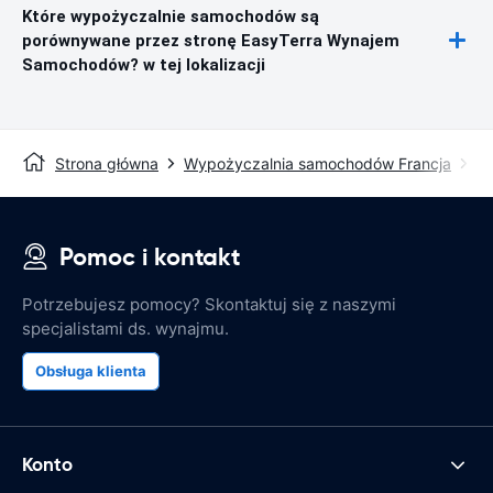
Które wypożyczalnie samochodów są
porównywane przez stronę EasyTerra Wynajem
Samochodów? w tej lokalizacji
Strona główna
Wypożyczalnia samochodów Francja
W
Pomoc i kontakt
Potrzebujesz pomocy? Skontaktuj się z naszymi
specjalistami ds. wynajmu.
Obsługa klienta
Konto