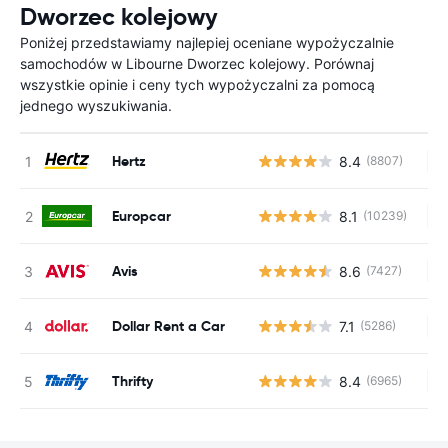
Dworzec kolejowy
Poniżej przedstawiamy najlepiej oceniane wypożyczalnie
samochodów w Libourne Dworzec kolejowy. Porównaj
wszystkie opinie i ceny tych wypożyczalni za pomocą
jednego wyszukiwania.
Hertz
8.4
(8807)
Br
Europcar
8.1
(10239)
Br
Avis
8.6
(7427)
Br
Dollar Rent a Car
7.1
(5286)
Br
Thrifty
8.4
(6965)
Br