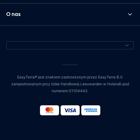
O nas
EasyTerra® jest znakiem zastrzeżonym przez EasyTerra B.V.
zarejestrowanym przy Izbie Handlowej Leeuwarden w Holandii pod
numerem 01104443.