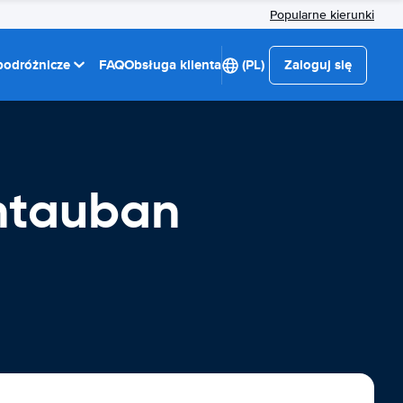
Popularne kierunki
 podróżnicze
FAQ
Obsługa klienta
(PL)
Zaloguj się
ntauban