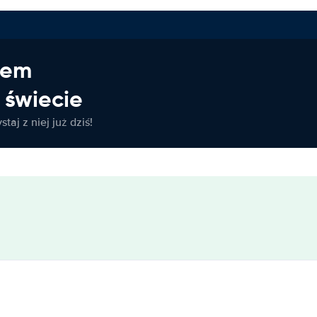
jem
świecie
taj z niej już dziś!