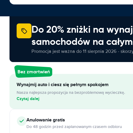
Do 20% zniżki na wyna
samochodów na całym 
Promocja jest ważna do 11 sierpnia 2026 - skorzys
Bez zmartwień
Wynajmij auto i ciesz się pełnym spokojem
Nasza najlepsza propozycja na bezproblemową wycieczkę.
Czytaj dalej
Anulowanie
gratis
Do 48 godzin przed zaplanowanym czasem odbioru