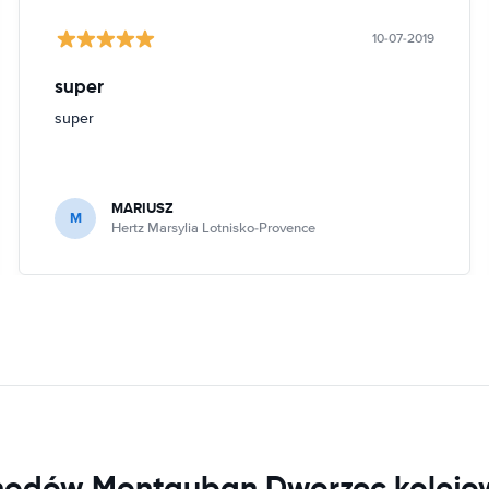
10-07-2019
super
super
MARIUSZ
M
Hertz Marsylia Lotnisko-Provence
hodów Montauban Dworzec kolejo